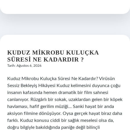
uç
ne
demek
?
KUDUZ MIKROBU KULUÇKA
SÜRESI NE KADARDIR ?
Tarih: Ağustos 6, 2026
Kuduz Mikrobu Kuluçka Süresi Ne Kadardır? Virüsün
Sessiz Bekleyiş Hikâyesi Kuduz kelimesini duyunca çoğu
insanın kafasında hemen dramatik bir film sahnesi
canlanıyor. Rüzgârlı bir sokak, uzaklardan gelen bir köpek
havlaması, hafif gerilim müziği… Sanki hayat bir anda
aksiyon filmine dönüşüyor. Oysa gerçek hayat biraz daha
farklı. Kuduz konusu ciddi bir sağlık meselesi olsa da,
doğru bilgiyle bakıldığında paniğe değil bilinçli