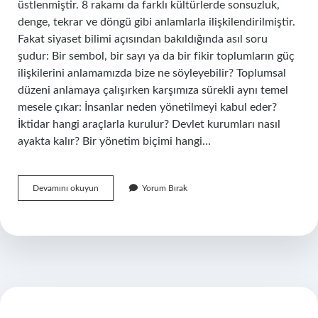
üstlenmiştir. 8 rakamı da farklı kültürlerde sonsuzluk,
denge, tekrar ve döngü gibi anlamlarla ilişkilendirilmiştir.
Fakat siyaset bilimi açısından bakıldığında asıl soru
şudur: Bir sembol, bir sayı ya da bir fikir toplumların güç
ilişkilerini anlamamızda bize ne söyleyebilir? Toplumsal
düzeni anlamaya çalışırken karşımıza sürekli aynı temel
mesele çıkar: İnsanlar neden yönetilmeyi kabul eder?
İktidar hangi araçlarla kurulur? Devlet kurumları nasıl
ayakta kalır? Bir yönetim biçimi hangi…
8
Devamını okuyun
Yorum Bırak
rakamı
neyi
gösterir
?