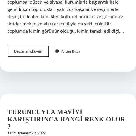
toplumsal düzen ve siyasal kurumlarla bağlantılı hale
gelir. İnsan toplulukları yalnızca yasalar ve seçimlerle
değil; bedenler, kimlikler, kültürel normlar ve görünmez
iktidar mekanizmaları aracılığıyla da şekillenir. Bir
toplumda kimin görünür olduğu, kimin temsil edildiği,…
56
Devamını okuyun
Yorum Bırak
hangi
beden
kadın
?
TURUNCUYLA MAVIYI
KARIŞTIRINCA HANGI RENK OLUR
?
Tarih: Temmuz 29, 2026