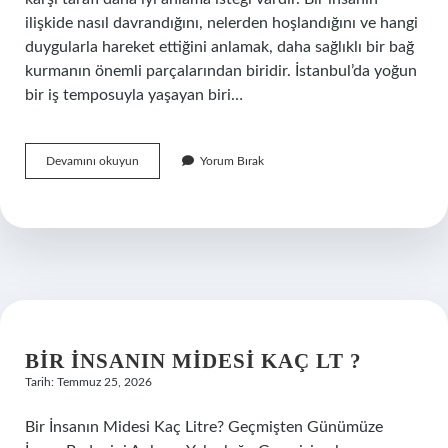
ilişkide nasıl davrandığını, nelerden hoşlandığını ve hangi
duygularla hareket ettiğini anlamak, daha sağlıklı bir bağ
kurmanın önemli parçalarından biridir. İstanbul’da yoğun
bir iş temposuyla yaşayan biri…
Koç
Devamını okuyun
Yorum Bırak
burcu
erkeği
hangi
kadına
aşık
olur
?
BIR INSANIN MIDESI KAÇ LT ?
Tarih: Temmuz 25, 2026
Bir İnsanın Midesi Kaç Litre? Geçmişten Günümüze