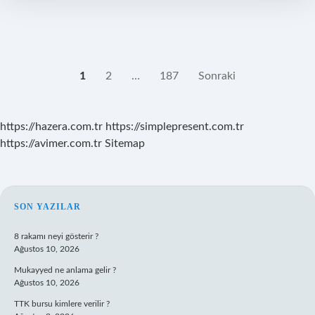
YAZI
1
2
…
187
Sonraki
SAYFALAMASI
https://hazera.com.tr
https://simplepresent.com.tr
https://avimer.com.tr
Sitemap
SIDEBAR
SON YAZILAR
8 rakamı neyi gösterir ?
Ağustos 10, 2026
Mukayyed ne anlama gelir ?
Ağustos 10, 2026
TTK bursu kimlere verilir ?