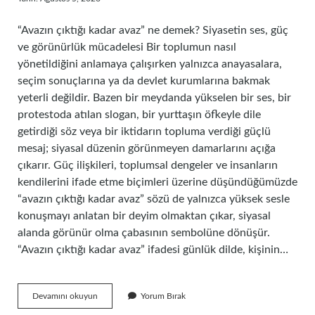
“Avazın çıktığı kadar avaz” ne demek? Siyasetin ses, güç
ve görünürlük mücadelesi Bir toplumun nasıl
yönetildiğini anlamaya çalışırken yalnızca anayasalara,
seçim sonuçlarına ya da devlet kurumlarına bakmak
yeterli değildir. Bazen bir meydanda yükselen bir ses, bir
protestoda atılan slogan, bir yurttaşın öfkeyle dile
getirdiği söz veya bir iktidarın topluma verdiği güçlü
mesaj; siyasal düzenin görünmeyen damarlarını açığa
çıkarır. Güç ilişkileri, toplumsal dengeler ve insanların
kendilerini ifade etme biçimleri üzerine düşündüğümüzde
“avazın çıktığı kadar avaz” sözü de yalnızca yüksek sesle
konuşmayı anlatan bir deyim olmaktan çıkar, siyasal
alanda görünür olma çabasının sembolüne dönüşür.
“Avazın çıktığı kadar avaz” ifadesi günlük dilde, kişinin…
Avazın
Devamını okuyun
Yorum Bırak
çıktığı