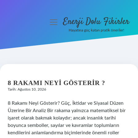
Enerji Dolu Fikirler
menüyü
aç
Hayatına güç katan pratik öneriler!
Anasayfa
Gizlilik Politikası
ENERJI
Yasal Uyarı
DOLU
8 RAKAMI NEYI GÖSTERIR ?
Hakkımızda
Tarih: Ağustos 10, 2026
FIKIRLER
8 Rakamı Neyi Gösterir? Güç, İktidar ve Siyasal Düzen
YAZILAR
Üzerine Bir Analiz Bir rakama yalnızca matematiksel bir
işaret olarak bakmak kolaydır; ancak insanlık tarihi
boyunca semboller, sayılar ve kavramlar toplumların
kendilerini anlamlandırma biçimlerinde önemli roller