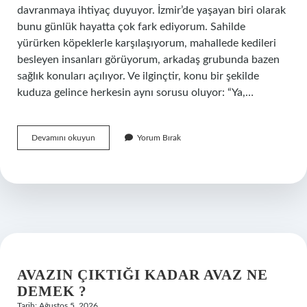
davranmaya ihtiyaç duyuyor. İzmir’de yaşayan biri olarak
bunu günlük hayatta çok fark ediyorum. Sahilde
yürürken köpeklerle karşılaşıyorum, mahallede kedileri
besleyen insanları görüyorum, arkadaş grubunda bazen
sağlık konuları açılıyor. Ve ilginçtir, konu bir şekilde
kuduza gelince herkesin aynı sorusu oluyor: “Ya,…
Kuduz
Devamını okuyun
Yorum Bırak
mikrobu
kuluçka
süresi
ne
kadardır
?
AVAZIN ÇIKTIĞI KADAR AVAZ NE
DEMEK ?
Tarih: Ağustos 5, 2026