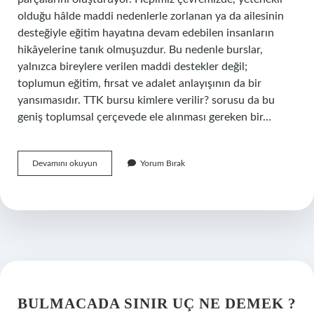
olduğu hâlde maddi nedenlerle zorlanan ya da ailesinin
desteğiyle eğitim hayatına devam edebilen insanların
hikâyelerine tanık olmuşuzdur. Bu nedenle burslar,
yalnızca bireylere verilen maddi destekler değil;
toplumun eğitim, fırsat ve adalet anlayışının da bir
yansımasıdır. TTK bursu kimlere verilir? sorusu da bu
geniş toplumsal çerçevede ele alınması gereken bir…
TTK
Devamını okuyun
Yorum Bırak
bursu
kimlere
verilir
?
BULMACADA SINIR UÇ NE DEMEK ?