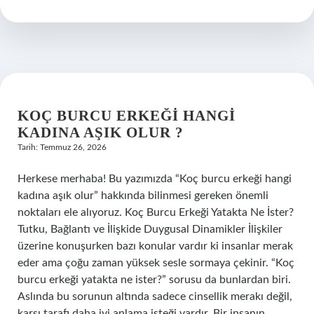
karıştırınca
hangi
renk
olur
?
KOÇ BURCU ERKEĞI HANGI
KADINA AŞIK OLUR ?
Tarih: Temmuz 26, 2026
Herkese merhaba! Bu yazımızda “Koç burcu erkeği hangi
kadına aşık olur” hakkında bilinmesi gereken önemli
noktaları ele alıyoruz. Koç Burcu Erkeği Yatakta Ne İster?
Tutku, Bağlantı ve İlişkide Duygusal Dinamikler İlişkiler
üzerine konuşurken bazı konular vardır ki insanlar merak
eder ama çoğu zaman yüksek sesle sormaya çekinir. “Koç
burcu erkeği yatakta ne ister?” sorusu da bunlardan biri.
Aslında bu sorunun altında sadece cinsellik merakı değil,
karşı tarafı daha iyi anlama isteği vardır. Bir insanın