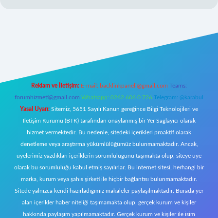
betci.co/
ilbet
ilbet.casino
ilbet.online
betexper
betexper.xyz
elexbet
Reklam ve İletişim:
E-mail:
backlinkpaneli@gmail.com
Teams:
forumhizmeti@gmail.com
Whatsapp: 0262 606 0 726
Telegram: @karabul
Yasal Uyarı:
Sitemiz, 5651 Sayılı Kanun gereğince Bilgi Teknolojileri ve
İletişim Kurumu (BTK) tarafından onaylanmış bir Yer Sağlayıcı olarak
hizmet vermektedir. Bu nedenle, sitedeki içerikleri proaktif olarak
denetleme veya araştırma yükümlülüğümüz bulunmamaktadır. Ancak,
üyelerimiz yazdıkları içeriklerin sorumluluğunu taşımakta olup, siteye üye
olarak bu sorumluluğu kabul etmiş sayılırlar. Bu internet sitesi, herhangi bir
marka, kurum veya şahıs şirketi ile hiçbir bağlantısı bulunmamaktadır.
Sitede yalnızca kendi hazırladığımız makaleler paylaşılmaktadır. Burada yer
alan içerikler haber niteliği taşımamakta olup, gerçek kurum ve kişiler
hakkında paylaşım yapılmamaktadır. Gerçek kurum ve kişiler ile isim