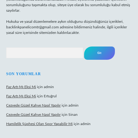
sorumluluğunu taşımakta olup, siteye üye olarak bu sorumluluğu kabul etmiş
sayılırlar.
Hukuka ve yasal düzenlemelere aykırı olduğunu düşündüğünüz içerikleri,
backlinkpanelicomtr@gmail.com
adresine bildirmeniz halinde, ilgili içerikler
yasal süre içerisinde sitemizden kaldırılacaktır.
Arama
SON YORUMLAR
Faz Artı Mı Eksi Mi
için
admin
Faz Artı Mı Eksi Mi
için
Ertuğrul
Cezvede Güzel Kahve Nasıl Yapılır
için
admin
Cezvede Güzel Kahve Nasıl Yapılır
için
Sinan
Hamilelik Şüphesi Olan Spor Yapabilir Mi
için
admin