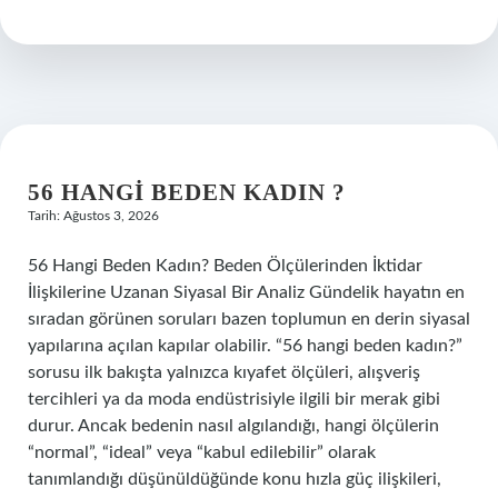
kadar
avaz
ne
demek
?
56 HANGI BEDEN KADIN ?
Tarih: Ağustos 3, 2026
56 Hangi Beden Kadın? Beden Ölçülerinden İktidar
İlişkilerine Uzanan Siyasal Bir Analiz Gündelik hayatın en
sıradan görünen soruları bazen toplumun en derin siyasal
yapılarına açılan kapılar olabilir. “56 hangi beden kadın?”
sorusu ilk bakışta yalnızca kıyafet ölçüleri, alışveriş
tercihleri ya da moda endüstrisiyle ilgili bir merak gibi
durur. Ancak bedenin nasıl algılandığı, hangi ölçülerin
“normal”, “ideal” veya “kabul edilebilir” olarak
tanımlandığı düşünüldüğünde konu hızla güç ilişkileri,