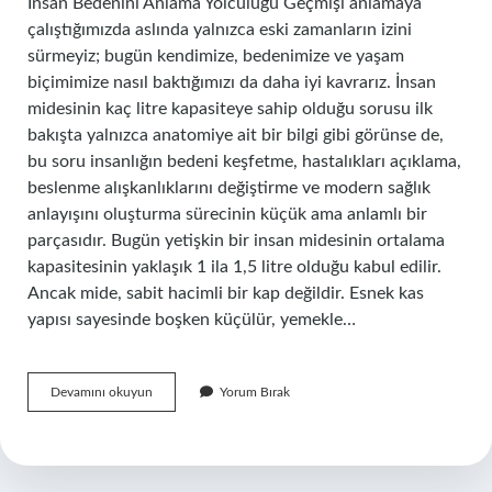
İnsan Bedenini Anlama Yolculuğu Geçmişi anlamaya
çalıştığımızda aslında yalnızca eski zamanların izini
sürmeyiz; bugün kendimize, bedenimize ve yaşam
biçimimize nasıl baktığımızı da daha iyi kavrarız. İnsan
midesinin kaç litre kapasiteye sahip olduğu sorusu ilk
bakışta yalnızca anatomiye ait bir bilgi gibi görünse de,
bu soru insanlığın bedeni keşfetme, hastalıkları açıklama,
beslenme alışkanlıklarını değiştirme ve modern sağlık
anlayışını oluşturma sürecinin küçük ama anlamlı bir
parçasıdır. Bugün yetişkin bir insan midesinin ortalama
kapasitesinin yaklaşık 1 ila 1,5 litre olduğu kabul edilir.
Ancak mide, sabit hacimli bir kap değildir. Esnek kas
yapısı sayesinde boşken küçülür, yemekle…
Bir
Devamını okuyun
Yorum Bırak
insanın
midesi
kaç
lt
?