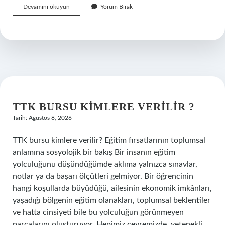
Mukayyed
Devamını okuyun
Yorum Bırak
ne
anlama
gelir
?
TTK BURSU KIMLERE VERILIR ?
Tarih: Ağustos 8, 2026
TTK bursu kimlere verilir? Eğitim fırsatlarının toplumsal
anlamına sosyolojik bir bakış Bir insanın eğitim
yolculuğunu düşündüğümde aklıma yalnızca sınavlar,
notlar ya da başarı ölçütleri gelmiyor. Bir öğrencinin
hangi koşullarda büyüdüğü, ailesinin ekonomik imkânları,
yaşadığı bölgenin eğitim olanakları, toplumsal beklentiler
ve hatta cinsiyeti bile bu yolculuğun görünmeyen
parçalarını oluşturuyor. Hepimiz çevremizde, yetenekli