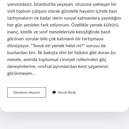
yanınızdayız. İstanbul’da yaşayan, otuzuna yaklaşan bir
sivil toplum çalışanı olarak gündelik hayatın içinde bazı
tartışmaların ne kadar derin sosyal katmanlara yayıldığını
her gün yeniden fark ediyorum. Özellikle yemek kültürü,
inanç, kimlik ve sınıf meseleleriyle kesiştiğinde basit
görünen sorular bile çok katmanlı bir tartışmaya
dönüşüyor. “Tavuk eti yemek helal mi?” sorusu da
bunlardan biri. İlk bakışta dini bir hüküm gibi duran bu
mesele, aslında toplumsal cinsiyet rollerinden göç
deneyimlerine, sınıfsal ayrımlardan kent yaşamının
görünmeyen…
Tavuk
Devamını okuyun
Yorum Bırak
eti
yemek
helal
mi
?