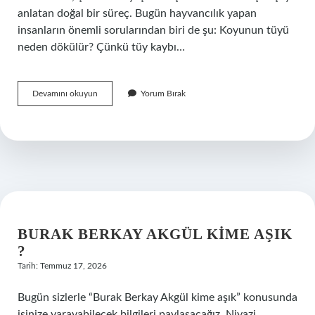
anlatan doğal bir süreç. Bugün hayvancılık yapan
insanların önemli sorularından biri de şu: Koyunun tüyü
neden dökülür? Çünkü tüy kaybı…
Tüyü
Devamını okuyun
Yorum Bırak
dökülen
kazaklara
ne
yapılır
?
BURAK BERKAY AKGÜL KIME AŞIK
?
Tarih: Temmuz 17, 2026
Bugün sizlerle “Burak Berkay Akgül kime aşık” konusunda
işinize yarayabilecek bilgileri paylaşacağız. Niyazi