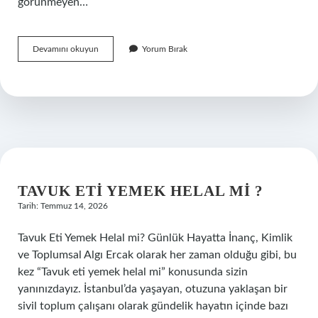
görünmeyen…
Tavuk
Devamını okuyun
Yorum Bırak
eti
yemek
helal
mi
?
TAVUK ETI YEMEK HELAL MI ?
Tarih: Temmuz 14, 2026
Tavuk Eti Yemek Helal mi? Günlük Hayatta İnanç, Kimlik
ve Toplumsal Algı Ercak olarak her zaman olduğu gibi, bu
kez “Tavuk eti yemek helal mi” konusunda sizin
yanınızdayız. İstanbul’da yaşayan, otuzuna yaklaşan bir
sivil toplum çalışanı olarak gündelik hayatın içinde bazı