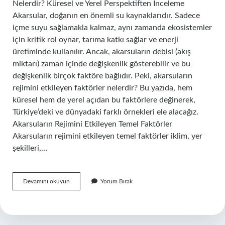
Nelerdir? Küresel ve Yerel Perspektiften İnceleme
Akarsular, doğanın en önemli su kaynaklarıdır. Sadece
içme suyu sağlamakla kalmaz, aynı zamanda ekosistemler
için kritik rol oynar, tarıma katkı sağlar ve enerji
üretiminde kullanılır. Ancak, akarsuların debisi (akış
miktarı) zaman içinde değişkenlik gösterebilir ve bu
değişkenlik birçok faktöre bağlıdır. Peki, akarsuların
rejimini etkileyen faktörler nelerdir? Bu yazıda, hem
küresel hem de yerel açıdan bu faktörlere değinerek,
Türkiye’deki ve dünyadaki farklı örnekleri ele alacağız.
Akarsuların Rejimini Etkileyen Temel Faktörler
Akarsuların rejimini etkileyen temel faktörler iklim, yer
şekilleri,…
Akarsuların
Devamını okuyun
Yorum Bırak
rejimini
etkileyen
faktörler
nelerdir