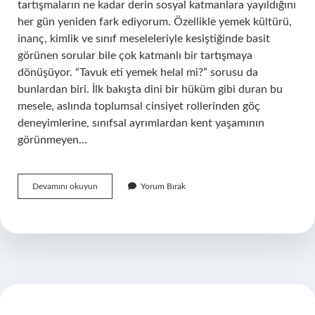
tartışmaların ne kadar derin sosyal katmanlara yayıldığını
her gün yeniden fark ediyorum. Özellikle yemek kültürü,
inanç, kimlik ve sınıf meseleleriyle kesiştiğinde basit
görünen sorular bile çok katmanlı bir tartışmaya
dönüşüyor. “Tavuk eti yemek helal mi?” sorusu da
bunlardan biri. İlk bakışta dini bir hüküm gibi duran bu
mesele, aslında toplumsal cinsiyet rollerinden göç
deneyimlerine, sınıfsal ayrımlardan kent yaşamının
görünmeyen…
Tavuk
Devamını okuyun
Yorum Bırak
eti
yemek
helal
mi
?