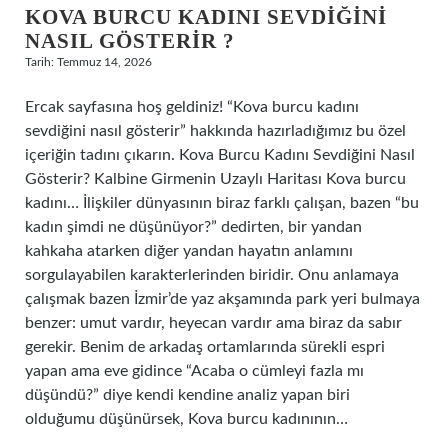
KOVA BURCU KADINI SEVDIĞINI
NASIL GÖSTERIR ?
Tarih: Temmuz 14, 2026
Ercak sayfasına hoş geldiniz! “Kova burcu kadını
sevdiğini nasıl gösterir” hakkında hazırladığımız bu özel
içeriğin tadını çıkarın. Kova Burcu Kadını Sevdiğini Nasıl
Gösterir? Kalbine Girmenin Uzaylı Haritası Kova burcu
kadını… İlişkiler dünyasının biraz farklı çalışan, bazen “bu
kadın şimdi ne düşünüyor?” dedirten, bir yandan
kahkaha atarken diğer yandan hayatın anlamını
sorgulayabilen karakterlerinden biridir. Onu anlamaya
çalışmak bazen İzmir’de yaz akşamında park yeri bulmaya
benzer: umut vardır, heyecan vardır ama biraz da sabır
gerekir. Benim de arkadaş ortamlarında sürekli espri
yapan ama eve gidince “Acaba o cümleyi fazla mı
düşündü?” diye kendi kendine analiz yapan biri
olduğumu düşünürsek, Kova burcu kadınının…