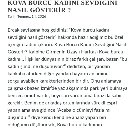
KOVA BURCU KADINI SEVDIĞINI
NASIL GÖSTERIR ?
Tarih: Temmuz 14, 2026
Ercak sayfasına hoş geldiniz! “Kova burcu kadını
sevdiğini nasıl gösterir” hakkında hazırladığımız bu özel
içeriğin tadını çıkarın. Kova Burcu Kadını Sevdiğini Nasıl
Gösterir? Kalbine Girmenin Uzaylı Haritası Kova burcu
kadını… İlişkiler dünyasının biraz farklı çalışan, bazen “bu
kadın şimdi ne düşünüyor?” dedirten, bir yandan
kahkaha atarken diğer yandan hayatın anlamını
sorgulayabilen karakterlerinden biridir. Onu anlamaya
çalışmak bazen İzmir’de yaz akşamında park yeri bulmaya
benzer: umut vardır, heyecan vardır ama biraz da sabır
gerekir. Benim de arkadaş ortamlarında sürekli espri
yapan ama eve gidince “Acaba o cümleyi fazla mı
düşündü?” diye kendi kendine analiz yapan biri
olduğumu düşünürsek, Kova burcu kadınının…