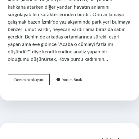
kahkaha atarken diğer yandan hayatın anlamını
sorgulayabilen karakterlerinden biridir. Onu anlamaya
çalışmak bazen İzmir’de yaz akşamında park yeri bulmaya
benzer: umut vardır, heyecan vardır ama biraz da sabır
gerekir. Benim de arkadaş ortamlarında sürekli espri
yapan ama eve gidince “Acaba o cümleyi fazla mı
düşündü?” diye kendi kendine analiz yapan biri
olduğumu düşünürsek, Kova burcu kadınının…
Kova
Devamını okuyun
Yorum Bırak
burcu
kadını
sevdiğini
nasıl
gösterir
?