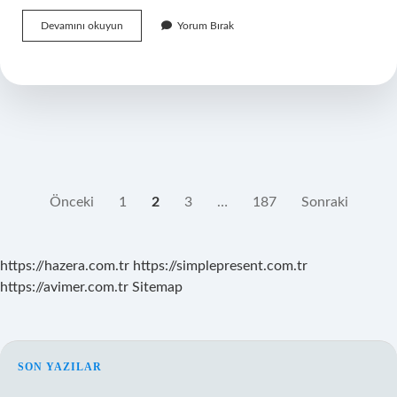
Kova
Devamını okuyun
Yorum Bırak
burcu
kadını
sevdiğini
nasıl
gösterir
?
YAZI
Önceki
1
2
3
…
187
Sonraki
SAYFALAMASI
https://hazera.com.tr
https://simplepresent.com.tr
https://avimer.com.tr
Sitemap
SIDEBAR
SON YAZILAR