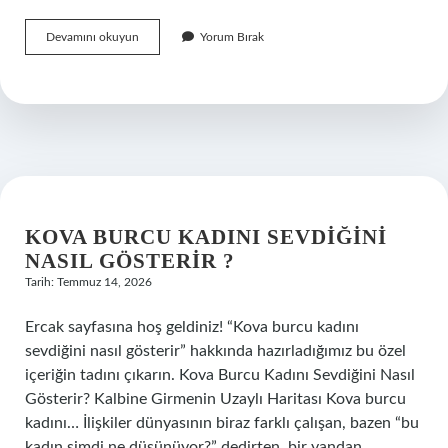
Kova
Devamını okuyun
Yorum Bırak
burcu
kadını
sevdiğini
nasıl
gösterir
?
KOVA BURCU KADINI SEVDIĞINI
NASIL GÖSTERIR ?
Tarih: Temmuz 14, 2026
Ercak sayfasına hoş geldiniz! “Kova burcu kadını
sevdiğini nasıl gösterir” hakkında hazırladığımız bu özel
içeriğin tadını çıkarın. Kova Burcu Kadını Sevdiğini Nasıl
Gösterir? Kalbine Girmenin Uzaylı Haritası Kova burcu
kadını… İlişkiler dünyasının biraz farklı çalışan, bazen “bu
kadın şimdi ne düşünüyor?” dedirten, bir yandan