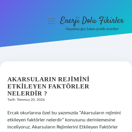
Enerji Dolu Fikirler
menüyü
aç
Hayatına güç katan pratik öneriler!
Anasayfa
Gizlilik Politikası
ENERJI
Yasal Uyarı
DOLU
AKARSULARIN REJIMINI
Hakkımızda
ETKILEYEN FAKTÖRLER
FIKIRLER
NELERDIR ?
Tarih: Temmuz 20, 2026
YAZILAR
Ercak okurlarına özel bu yazımızda “Akarsuların rejimini
etkileyen faktörler nelerdir” konusunu derinlemesine
inceliyoruz. Akarsuların Rejimlerini Etkileyen Faktörler