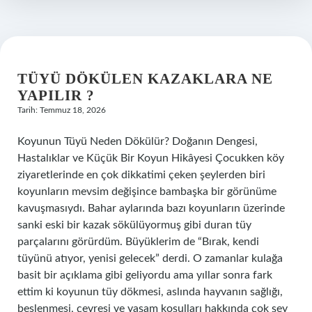
?
TÜYÜ DÖKÜLEN KAZAKLARA NE
YAPILIR ?
Tarih: Temmuz 18, 2026
Koyunun Tüyü Neden Dökülür? Doğanın Dengesi,
Hastalıklar ve Küçük Bir Koyun Hikâyesi Çocukken köy
ziyaretlerinde en çok dikkatimi çeken şeylerden biri
koyunların mevsim değişince bambaşka bir görünüme
kavuşmasıydı. Bahar aylarında bazı koyunların üzerinde
sanki eski bir kazak sökülüyormuş gibi duran tüy
parçalarını görürdüm. Büyüklerim de “Bırak, kendi
tüyünü atıyor, yenisi gelecek” derdi. O zamanlar kulağa
basit bir açıklama gibi geliyordu ama yıllar sonra fark
ettim ki koyunun tüy dökmesi, aslında hayvanın sağlığı,
beslenmesi, çevresi ve yaşam koşulları hakkında çok şey