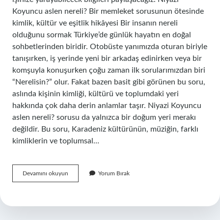
Koyuncu aslen nereli? Bir memleket sorusunun ötesinde
kimlik, kültür ve eşitlik hikâyesi Bir insanın nereli
olduğunu sormak Türkiye’de günlük hayatın en doğal
sohbetlerinden biridir. Otobüste yanımızda oturan biriyle
tanışırken, iş yerinde yeni bir arkadaş edinirken veya bir
komşuyla konuşurken çoğu zaman ilk sorularımızdan biri
“Nerelisin?” olur. Fakat bazen basit gibi görünen bu soru,
aslında kişinin kimliği, kültürü ve toplumdaki yeri
hakkında çok daha derin anlamlar taşır. Niyazi Koyuncu
aslen nereli? sorusu da yalnızca bir doğum yeri merakı
değildir. Bu soru, Karadeniz kültürünün, müziğin, farklı
kimliklerin ve toplumsal…
Burak
Devamını okuyun
Yorum Bırak
Berkay
Akgül
kime
aşık
?