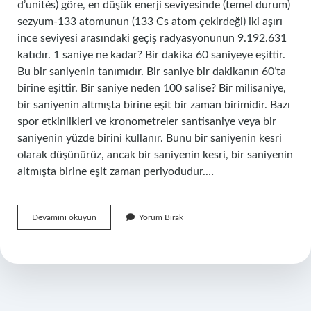
d’unités) göre, en düşük enerji seviyesinde (temel durum)
sezyum-133 atomunun (133 Cs atom çekirdeği) iki aşırı
ince seviyesi arasındaki geçiş radyasyonunun 9.192.631
katıdır. 1 saniye ne kadar? Bir dakika 60 saniyeye eşittir.
Bu bir saniyenin tanımıdır. Bir saniye bir dakikanın 60’ta
birine eşittir. Bir saniye neden 100 salise? Bir milisaniye,
bir saniyenin altmışta birine eşit bir zaman birimidir. Bazı
spor etkinlikleri ve kronometreler santisaniye veya bir
saniyenin yüzde birini kullanır. Bunu bir saniyenin kesri
olarak düşünürüz, ancak bir saniyenin kesri, bir saniyenin
altmışta birine eşit zaman periyodudur.…
1
Devamını okuyun
Yorum Bırak
Saniye
Nasıl
Belirlendi