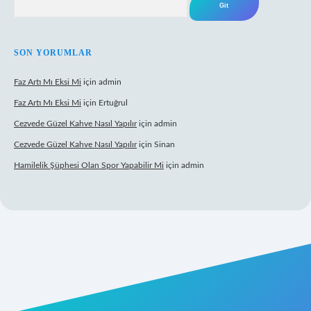
SON YORUMLAR
Faz Artı Mı Eksi Mi
için
admin
Faz Artı Mı Eksi Mi
için
Ertuğrul
Cezvede Güzel Kahve Nasıl Yapılır
için
admin
Cezvede Güzel Kahve Nasıl Yapılır
için
Sinan
Hamilelik Şüphesi Olan Spor Yapabilir Mi
için
admin
bet canlı