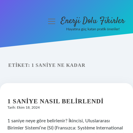
Enerji Dolu Fikirler
menüyü
aç
Hayatına güç katan pratik öneriler!
Anasayfa
Gizlilik Politikası
ETIKET:
1 SANIYE NE KADAR
Yasal Uyarı
Hakkımızda
1 SANIYE NASIL BELIRLENDI
Tarih: Ekim 18, 2024
1 saniye neye göre belirlenir? İkincisi, Uluslararası
Birimler Sistemi’ne (SI) (Fransızca: Système International