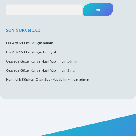
Arama
SON YORUMLAR
Faz Artı Mı Eksi Mi
için
admin
Faz Artı Mı Eksi Mi
için
Ertuğrul
Cezvede Güzel Kahve Nasıl Yapılır
için
admin
Cezvede Güzel Kahve Nasıl Yapılır
için
Sinan
Hamilelik Şüphesi Olan Spor Yapabilir Mi
için
admin
t canlı