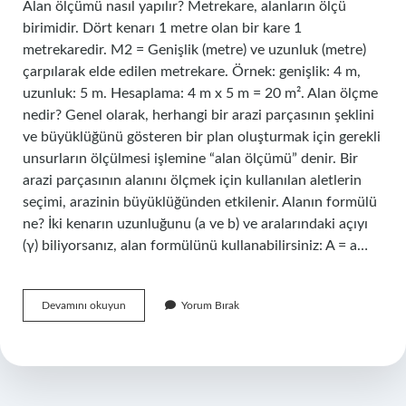
Alan ölçümü nasıl yapılır? Metrekare, alanların ölçü
birimidir. Dört kenarı 1 metre olan bir kare 1
metrekaredir. M2 = Genişlik (metre) ve uzunluk (metre)
çarpılarak elde edilen metrekare. Örnek: genişlik: 4 m,
uzunluk: 5 m. Hesaplama: 4 m x 5 m = 20 m². Alan ölçme
nedir? Genel olarak, herhangi bir arazi parçasının şeklini
ve büyüklüğünü gösteren bir plan oluşturmak için gerekli
unsurların ölçülmesi işlemine “alan ölçümü” denir. Bir
arazi parçasının alanını ölçmek için kullanılan aletlerin
seçimi, arazinin büyüklüğünden etkilenir. Alanın formülü
ne? İki kenarın uzunluğunu (a ve b) ve aralarındaki açıyı
(γ) biliyorsanız, alan formülünü kullanabilirsiniz: A = a…
Alan
Devamını okuyun
Yorum Bırak
Nasıl
Ölçülür
Matematik