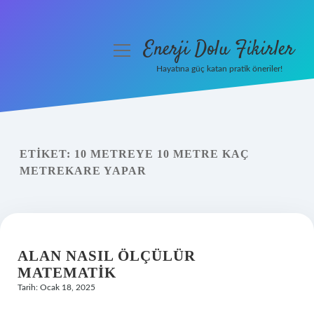
Enerji Dolu Fikirler
menüyü
aç
Hayatına güç katan pratik öneriler!
Anasayfa
Gizlilik Politikası
ETIKET:
10 METREYE 10 METRE KAÇ
Yasal Uyarı
METREKARE YAPAR
Hakkımızda
ALAN NASIL ÖLÇÜLÜR
MATEMATIK
Tarih: Ocak 18, 2025