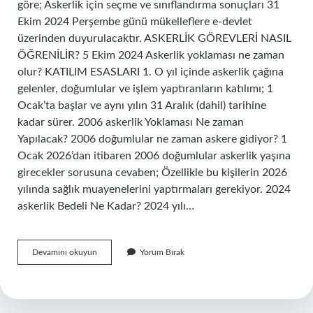
göre; Askerlik için seçme ve sınıflandırma sonuçları 31
Ekim 2024 Perşembe günü mükelleflere e-devlet
üzerinden duyurulacaktır. ASKERLİK GÖREVLERİ NASIL
ÖĞRENİLİR? 5 Ekim 2024 Askerlik yoklaması ne zaman
olur? KATILIM ESASLARI 1. O yıl içinde askerlik çağına
gelenler, doğumlular ve işlem yaptıranların katılımı; 1
Ocak’ta başlar ve aynı yılın 31 Aralık (dahil) tarihine
kadar sürer. 2006 askerlik Yoklaması Ne zaman
Yapılacak? 2006 doğumlular ne zaman askere gidiyor? 1
Ocak 2026’dan itibaren 2006 doğumlular askerlik yaşına
girecekler sorusuna cevaben; Özellikle bu kişilerin 2026
yılında sağlık muayenelerini yaptırmaları gerekiyor. 2024
askerlik Bedeli Ne Kadar? 2024 yılı…
2024
Devamını okuyun
Yorum Bırak
Askerlik
Yoklaması
Ne
Zaman