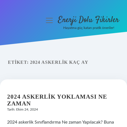
Enerji Dolu Fikirler
menüyü
aç
Hayatına güç katan pratik öneriler!
Anasayfa
Gizlilik Politikası
ETIKET:
2024 ASKERLIK KAÇ AY
Yasal Uyarı
Hakkımızda
2024 ASKERLIK YOKLAMASI NE
ZAMAN
Tarih: Ekim 24, 2024
2024 askerlik Sınıflandırma Ne zaman Yapılacak? Buna