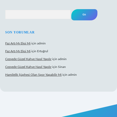
Arama
SON YORUMLAR
Faz Artı Mı Eksi Mi
için
admin
Faz Artı Mı Eksi Mi
için
Ertuğrul
Cezvede Güzel Kahve Nasıl Yapılır
için
admin
Cezvede Güzel Kahve Nasıl Yapılır
için
Sinan
Hamilelik Şüphesi Olan Spor Yapabilir Mi
için
admin
t canlı