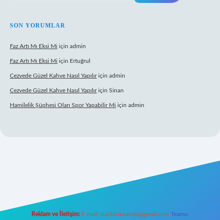
SON YORUMLAR
Faz Artı Mı Eksi Mi
için
admin
Faz Artı Mı Eksi Mi
için
Ertuğrul
Cezvede Güzel Kahve Nasıl Yapılır
için
admin
Cezvede Güzel Kahve Nasıl Yapılır
için
Sinan
Hamilelik Şüphesi Olan Spor Yapabilir Mi
için
admin
et canlı
Reklam ve İletişim:
E-mail:
backlinkpaneli@gmail.com
Teams: