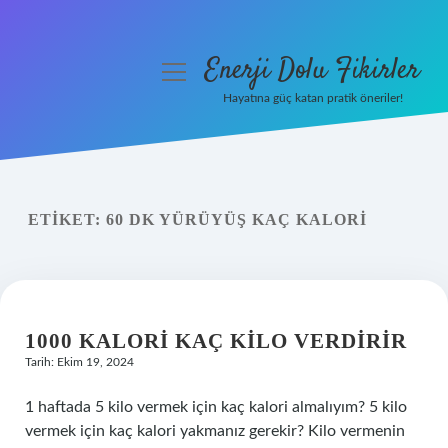
Enerji Dolu Fikirler
menüyü
aç
Hayatına güç katan pratik öneriler!
Anasayfa
Gizlilik Politikası
ETIKET:
60 DK YÜRÜYÜŞ KAÇ KALORI
Yasal Uyarı
Hakkımızda
1000 KALORI KAÇ KILO VERDIRIR
Tarih: Ekim 19, 2024
1 haftada 5 kilo vermek için kaç kalori almalıyım? 5 kilo
vermek için kaç kalori yakmanız gerekir? Kilo vermenin