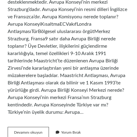
desteklenmektedir. Avrupa Konseyi’nin merkezi
Strazburg’dadır. Avrupa Konseyi’nin resmi dilleri İngilizce
ve Fransızca’dır. Avrupa Komisyonu nerede toplanır?
Avrupa KonseyiKısaltmaECVakıfLondra
AntlaşmasıTürBölgesel uluslararası örgütMerkez
Strazburg, Fransa9 satır daha Avrupa Birliği nerede
toplanır? Üye Devletler, ilişkilerini güçlendirme
kararlılığıyla, temel özellikleri 9-10 Aralık 1991
tarihlerinde Maastricht’te düzenlenen Avrupa Birliği
Zirvesi’nde kararlaştırılan yeni bir antlaşma üzerinde
müzakerelere başladılar. Maastricht Antlaşması, Avrupa
Birliği Antlaşması olarak da bilinir ve 1 Kasım 1993’te
yürürlüğe girdi. Avrupa Birliği Konseyi Merkezi nerede?
Avrupa Konseyi’nin merkezi Fransa’nın Strazburg
kentindedir. Avrupa Konseyinde Türkiye var mı?
Türkiye’nin üyelik durumu: Avrupa…
Ab
Devamını okuyun
Yorum Bırak