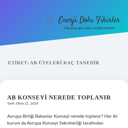
Enerji Dolu Fikirler
menüyü
aç
Hayatına güç katan pratik öneriler!
Anasayfa
Gizlilik Politikası
ETIKET:
AB ÜYELERI KAÇ TANEDIR
Yasal Uyarı
Hakkımızda
AB KONSEYI NEREDE TOPLANIR
Tarih: Ekim 21, 2024
Avrupa Birliği Bakanlar Konseyi nerede toplanır? Her iki
kurum da Avrupa Konseyi Sekreterliği tarafından