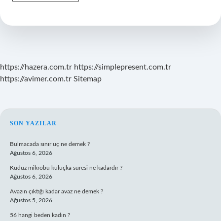
Konseyi
Nerede
Toplanır
https://hazera.com.tr
https://simplepresent.com.tr
https://avimer.com.tr
Sitemap
SIDEBAR
SON YAZILAR
Bulmacada sınır uç ne demek ?
Ağustos 6, 2026
Kuduz mikrobu kuluçka süresi ne kadardır ?
Ağustos 6, 2026
Avazın çıktığı kadar avaz ne demek ?
Ağustos 5, 2026
56 hangi beden kadın ?