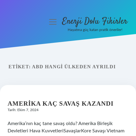
Enerji Dolu Fikirler
menüyü
aç
Hayatına güç katan pratik öneriler!
Anasayfa
Gizlilik Politikası
ETIKET:
ABD HANGI ÜLKEDEN AYRILDI
Yasal Uyarı
Hakkımızda
AMERIKA KAÇ SAVAŞ KAZANDI
Tarih: Ekim 7, 2024
Amerika’nın kaç tane savaş oldu? Amerika Birleşik
Devletleri Hava KuvvetleriSavaşlarKore Savaşı Vietnam