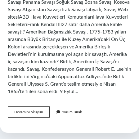
Savaşı Panama Savaşı Soğuk Savaş Bosna Savaşı Kosova
Savaşı Afganistan Savaşı Irak Savaşı Libya İç SavaşıWeb
sitesiABD Hava Kuvvetleri KomutanlarıHava Kuvvetleri
SekreteriFrank Kendall III27 satır daha Amerika kimle
savaştı? Amerikan Bağımsızlık Savaşı, 1775-1783 yılları
arasında Büyük Britanya ile Kuzey Amerika’daki On Üç
Koloni arasında gerçekleşen ve Amerika Birleşik
Devletleri’nin kurulmasına yol açan bir savaştı. Amerika
iç savaşını kim kazandı? Birlik, Amerikan İç Savaşı’nı
kazandı. Savaş, Konfederasyon Generali Robert E. Lee’nin
birliklerini Virginia’daki Appomattox Adliyesi’nde Birlik
Generali Ulysses S. Grant’e teslim etmesiyle Nisan
1865’te fiilen sona erdi. 9 Eylül…
Amerika
Devamını okuyun
Yorum Bırak
Kaç
Savaş
Kazandı