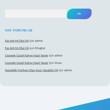
Arama
SON YORUMLAR
Faz Artı Mı Eksi Mi
için
admin
Faz Artı Mı Eksi Mi
için
Ertuğrul
Cezvede Güzel Kahve Nasıl Yapılır
için
admin
Cezvede Güzel Kahve Nasıl Yapılır
için
Sinan
Hamilelik Şüphesi Olan Spor Yapabilir Mi
için
admin
t canlı