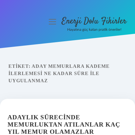
Enerji Dolu Fikirler
menüyü
aç
Hayatına güç katan pratik öneriler!
Anasayfa
Gizlilik Politikası
ETIKET:
ADAY MEMURLARA KADEME
Yasal Uyarı
ILERLEMESI NE KADAR SÜRE ILE
UYGULANMAZ
Hakkımızda
ADAYLIK SÜRECINDE
MEMURLUKTAN ATILANLAR KAÇ
YIL MEMUR OLAMAZLAR