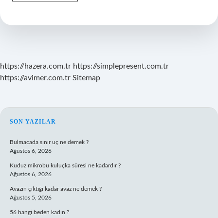
Sürecinde
Memurluktan
Atılanlar
Kaç
Yıl
Memur
Olamazlar
https://hazera.com.tr
https://simplepresent.com.tr
https://avimer.com.tr
Sitemap
SIDEBAR
SON YAZILAR
Bulmacada sınır uç ne demek ?
Ağustos 6, 2026
Kuduz mikrobu kuluçka süresi ne kadardır ?
Ağustos 6, 2026
Avazın çıktığı kadar avaz ne demek ?
Ağustos 5, 2026
56 hangi beden kadın ?