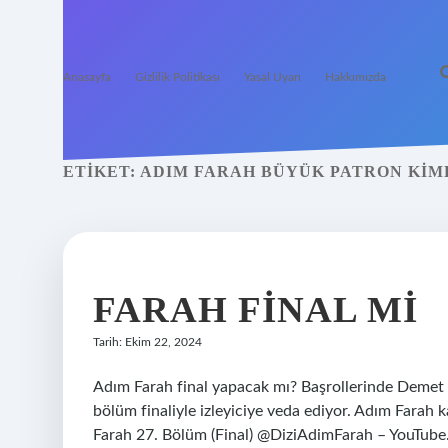
Anasayfa
Gizlilik Politikası
Yasal Uyarı
Hakkımızda
ETIKET:
ADIM FARAH BÜYÜK PATRON KIM
FARAH FINAL MI
Tarih: Ekim 22, 2024
Adım Farah final yapacak mı? Başrollerinde Demet Ö
bölüm finaliyle izleyiciye veda ediyor. Adım Farah k
Farah 27. Bölüm (Final) @DiziAdimFarah – YouTube. 