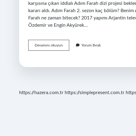
karşısına çıkan iddialı Adım Farah dizi projesi bek
kararı aldı. Adım Farah 2. sezon kaç bölüm? Benim 
Farah ne zaman bitecek? 2017 yapımı Arjantin telev
Özdemir ve Engin Akyürek…
Farah
Devamını okuyun
Yorum Bırak
Final
Mi
https://hazera.com.tr
https://simplepresent.com.tr
http