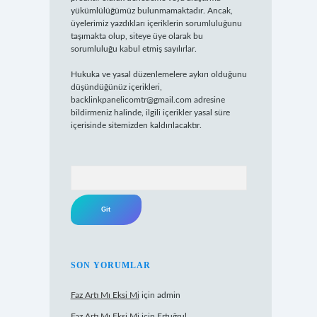
yükümlülüğümüz bulunmamaktadır. Ancak,
üyelerimiz yazdıkları içeriklerin sorumluluğunu
taşımakta olup, siteye üye olarak bu
sorumluluğu kabul etmiş sayılırlar.
Hukuka ve yasal düzenlemelere aykırı olduğunu
düşündüğünüz içerikleri,
backlinkpanelicomtr@gmail.com
adresine
bildirmeniz halinde, ilgili içerikler yasal süre
içerisinde sitemizden kaldırılacaktır.
Arama
SON YORUMLAR
Faz Artı Mı Eksi Mi
için
admin
Faz Artı Mı Eksi Mi
için
Ertuğrul