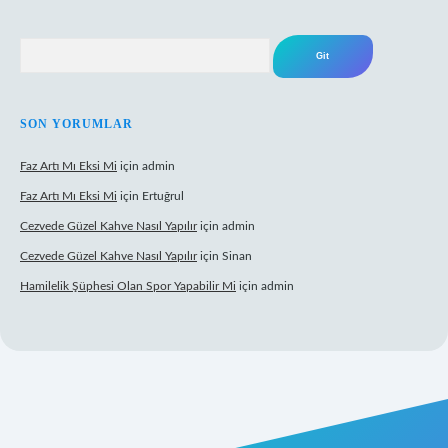
Arama
SON YORUMLAR
Faz Artı Mı Eksi Mi
için
admin
Faz Artı Mı Eksi Mi
için
Ertuğrul
Cezvede Güzel Kahve Nasıl Yapılır
için
admin
Cezvede Güzel Kahve Nasıl Yapılır
için
Sinan
Hamilelik Şüphesi Olan Spor Yapabilir Mi
için
admin
er
betexper.xyz
elexbet canlı