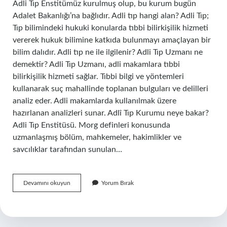
Adli Tıp Enstitümüz kurulmuş olup, bu kurum bugün
Adalet Bakanlığı’na bağlıdır. Adli tıp hangi alan? Adli Tıp;
Tıp bilimindeki hukuki konularda tıbbi bilirkişilik hizmeti
vererek hukuk bilimine katkıda bulunmayı amaçlayan bir
bilim dalıdır. Adli tıp ne ile ilgilenir? Adli Tıp Uzmanı ne
demektir? Adli Tıp Uzmanı, adli makamlara tıbbi
bilirkişilik hizmeti sağlar. Tıbbi bilgi ve yöntemleri
kullanarak suç mahallinde toplanan bulguları ve delilleri
analiz eder. Adli makamlarda kullanılmak üzere
hazırlanan analizleri sunar. Adlî Tıp Kurumu neye bakar?
Adli Tıp Enstitüsü. Morg definleri konusunda
uzmanlaşmış bölüm, mahkemeler, hakimlikler ve
savcılıklar tarafından sunulan…
Adli
Devamını okuyun
Yorum Bırak
Tıp
Neye
Bağlı