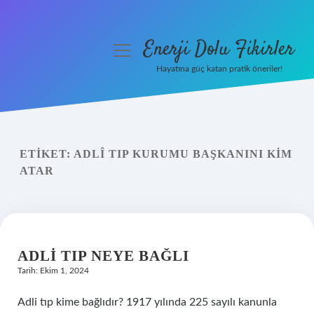
Enerji Dolu Fikirler
menüyü
aç
Hayatına güç katan pratik öneriler!
Anasayfa
Gizlilik Politikası
ETIKET:
ADLÎ TIP KURUMU BAŞKANINI KIM
Yasal Uyarı
ATAR
Hakkımızda
ADLI TIP NEYE BAĞLI
Tarih: Ekim 1, 2024
Adli tıp kime bağlıdır? 1917 yılında 225 sayılı kanunla