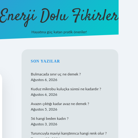
Enerji Dolu Fikirler
Hayatına güç katan pratik öneriler!
o/
ilbet
ilbet.casino
ilbet.online
betexper
betexper.xyz
elexbet canlı
SIDEBAR
SON YAZILAR
Bulmacada sınır uç ne demek ?
Ağustos 6, 2026
Kuduz mikrobu kuluçka süresi ne kadardır ?
Ağustos 6, 2026
Avazın çıktığı kadar avaz ne demek ?
Ağustos 5, 2026
56 hangi beden kadın ?
Ağustos 3, 2026
Turuncuyla maviyi karıştırınca hangi renk olur ?