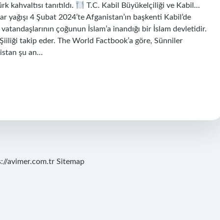
k kahvaltısı tanıtıldı.
T.C. Kabil Büyükelçiliği ve Kabil…
r yağışı 4 Şubat 2024’te Afganistan’ın başkenti Kabil’de
 vatandaşlarının çoğunun İslam’a inandığı bir İslam devletidir.
Şiiliği takip eder. The World Factbook’a göre, Sünniler
istan şu an…
s://avimer.com.tr
Sitemap