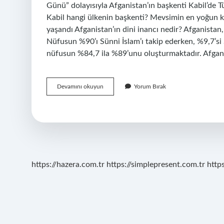
Günü” dolayısıyla Afganistan’ın başkenti Kabil’de Tür
Kabil hangi ülkenin başkenti? Mevsimin en yoğun ka
yaşandı Afganistan’ın dini inancı nedir? Afganistan,
Nüfusun %90’ı Sünni İslam’ı takip ederken, %9,7’si 
nüfusun %84,7 ila %89’unu oluşturmaktadır. Afgan
Afganistan
Devamını okuyun
Yorum Bırak
Başkenti
Neresidir
https://hazera.com.tr
https://simplepresent.com.tr
http