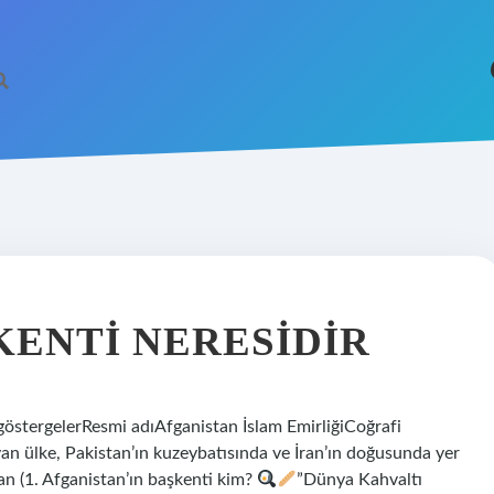
https://betci.c
KENTI NERESIDIR
göstergelerResmi adıAfganistan İslam EmirliğiCoğrafi
n ülke, Pakistan’ın kuzeybatısında ve İran’ın doğusunda yer
an (1. Afganistan’ın başkenti kim?
”Dünya Kahvaltı