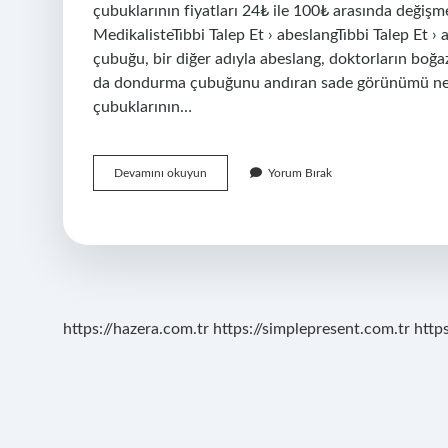
çubuklarının fiyatları 24₺ ile 100₺ arasında değişmek
MedikalisteTıbbi Talep Et › abeslangTıbbi Talep Et 
çubuğu, bir diğer adıyla abeslang, doktorların boğa
da dondurma çubuğunu andıran sade görünümü neden
çubuklarının…
Doktor
Devamını okuyun
Yorum Bırak
Çubuğu
Nerede
Satılır
https://hazera.com.tr
https://simplepresent.com.tr
http