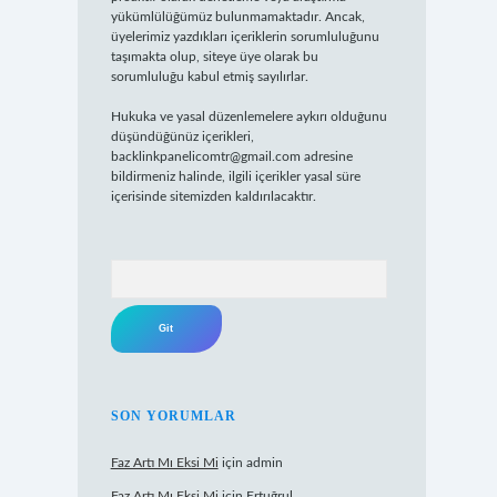
yükümlülüğümüz bulunmamaktadır. Ancak,
üyelerimiz yazdıkları içeriklerin sorumluluğunu
taşımakta olup, siteye üye olarak bu
sorumluluğu kabul etmiş sayılırlar.
Hukuka ve yasal düzenlemelere aykırı olduğunu
düşündüğünüz içerikleri,
backlinkpanelicomtr@gmail.com
adresine
bildirmeniz halinde, ilgili içerikler yasal süre
içerisinde sitemizden kaldırılacaktır.
Arama
SON YORUMLAR
Faz Artı Mı Eksi Mi
için
admin
Faz Artı Mı Eksi Mi
için
Ertuğrul