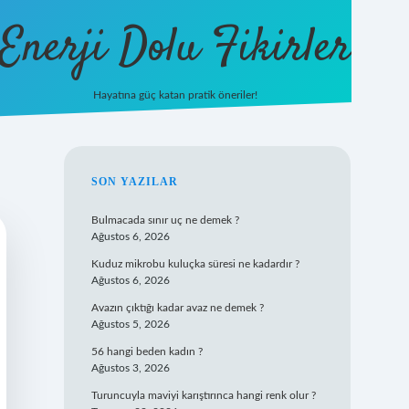
Enerji Dolu Fikirler
Hayatına güç katan pratik öneriler!
/
ilbet
ilbet.casino
ilbet.online
betexper
betexper.xyz
elexbet canlı
SIDEBAR
SON YAZILAR
Bulmacada sınır uç ne demek ?
Ağustos 6, 2026
Kuduz mikrobu kuluçka süresi ne kadardır ?
Ağustos 6, 2026
Avazın çıktığı kadar avaz ne demek ?
Ağustos 5, 2026
56 hangi beden kadın ?
Ağustos 3, 2026
Turuncuyla maviyi karıştırınca hangi renk olur ?