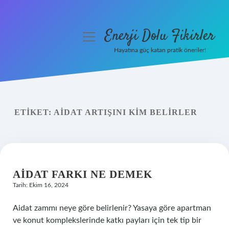
Enerji Dolu Fikirler
menüyü
aç
Hayatına güç katan pratik öneriler!
Anasayfa
Gizlilik Politikası
ETIKET:
AIDAT ARTIŞINI KIM BELIRLER
Yasal Uyarı
Hakkımızda
AIDAT FARKI NE DEMEK
Tarih: Ekim 16, 2024
Aidat zammı neye göre belirlenir? Yasaya göre apartman
ve konut komplekslerinde katkı payları için tek tip bir