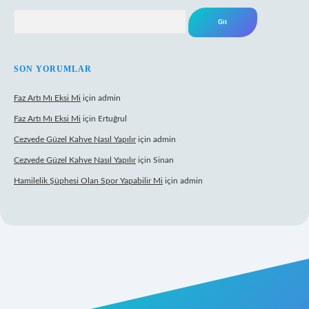
Arama
SON YORUMLAR
Faz Artı Mı Eksi Mi
için
admin
Faz Artı Mı Eksi Mi
için
Ertuğrul
Cezvede Güzel Kahve Nasıl Yapılır
için
admin
Cezvede Güzel Kahve Nasıl Yapılır
için
Sinan
Hamilelik Şüphesi Olan Spor Yapabilir Mi
için
admin
lexbet canlı