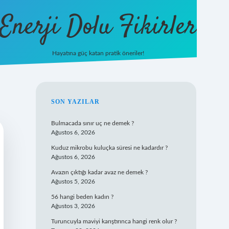
Enerji Dolu Fikirler
Hayatına güç katan pratik öneriler!
ilbet
ilbet.casino
ilbet.online
betexper
betexper.xyz
elexbet canlı
SIDEBAR
SON YAZILAR
Bulmacada sınır uç ne demek ?
Ağustos 6, 2026
Kuduz mikrobu kuluçka süresi ne kadardır ?
Ağustos 6, 2026
Avazın çıktığı kadar avaz ne demek ?
Ağustos 5, 2026
56 hangi beden kadın ?
Ağustos 3, 2026
Turuncuyla maviyi karıştırınca hangi renk olur ?