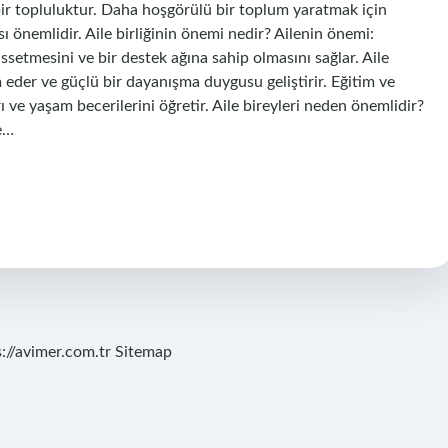
bir topluluktur. Daha hoşgörülü bir toplum yaratmak için
 önemlidir. Aile birliğinin önemi nedir? Ailenin önemi:
ssetmesini ve bir destek ağına sahip olmasını sağlar. Aile
ım eder ve güçlü bir dayanışma duygusu geliştirir. Eğitim ve
rı ve yaşam becerilerini öğretir. Aile bireyleri neden önemlidir?
ne…
s://avimer.com.tr
Sitemap