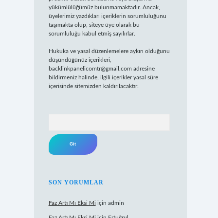
yükümlülüğümüz bulunmamaktadır. Ancak,
üyelerimiz yazdıkları içeriklerin sorumluluğunu
taşımakta olup, siteye üye olarak bu
sorumluluğu kabul etmiş sayılırlar.
Hukuka ve yasal düzenlemelere aykırı olduğunu
düşündüğünüz içerikleri,
backlinkpanelicomtr@gmail.com
adresine
bildirmeniz halinde, ilgili içerikler yasal süre
içerisinde sitemizden kaldırılacaktır.
Arama
SON YORUMLAR
Faz Artı Mı Eksi Mi
için
admin
Faz Artı Mı Eksi Mi
için
Ertuğrul