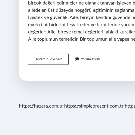
birçok değeri edinmelerine olanak tanıyan işleyen 
ailede en üst düzeyde hoşgörü eğitiminin sağlanması
Destek ve güvenlik: Aile, bireyin kendini güvende hi
üyeleri birbirlerini teşvik eder ve birbirlerine yard
değerler: Aile, bireye temel değerleri, ahlaki kuralla
Aile toplumun temelidir. Bir toplumun aile yapısı 
Aile
Devamını okuyun
Yorum Bırak
Birliğine
Önem
Verme
Ne
Demek
Ne
Anlama
Gelir
https://hazera.com.tr
https://simplepresent.com.tr
http