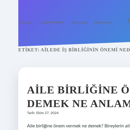
Anasayfa
Gizlilik Politikası
Yasal Uyarı
Hakkımızda
ETIKET:
AILEDE IŞ BIRLIĞININ ÖNEMI NE
AILE BIRLIĞINE 
DEMEK NE ANLAM
Tarih: Ekim 27, 2024
Aile birliğine önem vermek ne demek? Bireylerin ail