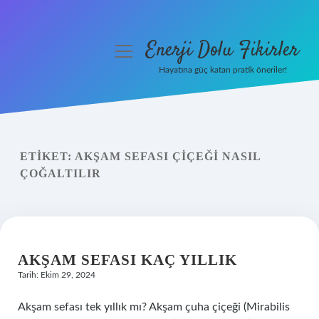
Enerji Dolu Fikirler
menüyü
aç
Hayatına güç katan pratik öneriler!
Anasayfa
Gizlilik Politikası
ETIKET:
AKŞAM SEFASI ÇIÇEĞI NASIL
Yasal Uyarı
ÇOĞALTILIR
Hakkımızda
AKŞAM SEFASI KAÇ YILLIK
Tarih: Ekim 29, 2024
Akşam sefası tek yıllık mı? Akşam çuha çiçeği (Mirabilis