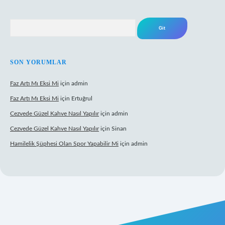
Arama
SON YORUMLAR
Faz Artı Mı Eksi Mi
için
admin
Faz Artı Mı Eksi Mi
için
Ertuğrul
Cezvede Güzel Kahve Nasıl Yapılır
için
admin
Cezvede Güzel Kahve Nasıl Yapılır
için
Sinan
Hamilelik Şüphesi Olan Spor Yapabilir Mi
için
admin
t canlı