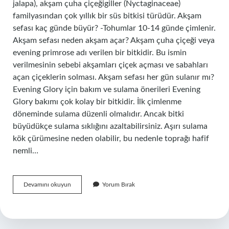
jalapa), akşam çuha çiçeğigiller (Nyctaginaceae)
familyasından çok yıllık bir süs bitkisi türüdür. Akşam
sefası kaç günde büyür? -Tohumlar 10-14 günde çimlenir.
Akşam sefası neden akşam açar? Akşam çuha çiçeği veya
evening primrose adı verilen bir bitkidir. Bu ismin
verilmesinin sebebi akşamları çiçek açması ve sabahları
açan çiçeklerin solması. Akşam sefası her gün sulanır mı?
Evening Glory için bakım ve sulama önerileri Evening
Glory bakımı çok kolay bir bitkidir. İlk çimlenme
döneminde sulama düzenli olmalıdır. Ancak bitki
büyüdükçe sulama sıklığını azaltabilirsiniz. Aşırı sulama
kök çürümesine neden olabilir, bu nedenle toprağı hafif
nemli…
Akşam
Devamını okuyun
Yorum Bırak
Sefası
Kaç
Yıllık