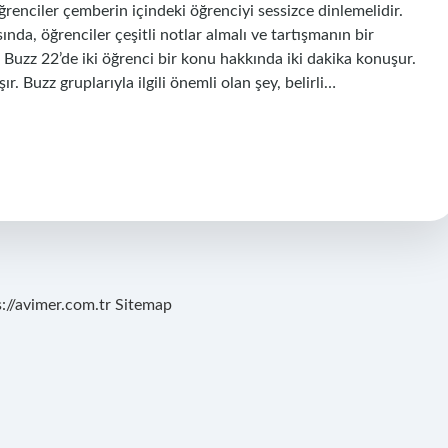
ğrenciler çemberin içindeki öğrenciyi sessizce dinlemelidir.
nda, öğrenciler çeşitli notlar almalı ve tartışmanın bir
in Buzz 22’de iki öğrenci bir konu hakkında iki dakika konuşur.
ır. Buzz gruplarıyla ilgili önemli olan şey, belirli…
s://avimer.com.tr
Sitemap