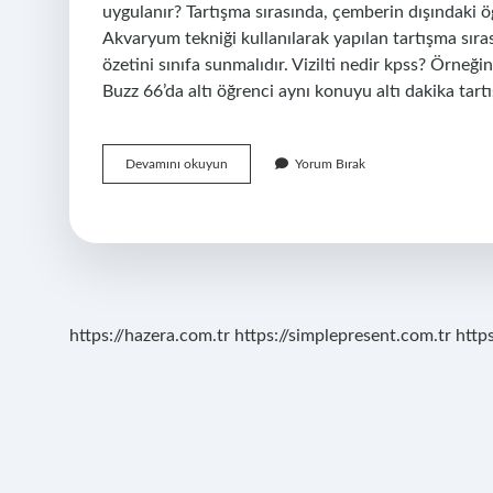
uygulanır? Tartışma sırasında, çemberin dışındaki ö
Akvaryum tekniği kullanılarak yapılan tartışma sırası
özetini sınıfa sunmalıdır. Vizilti nedir kpss? Örneğ
Buzz 66’da altı öğrenci aynı konuyu altı dakika tartış
Akvaryum
Devamını okuyun
Yorum Bırak
Nedir
Kpss
https://hazera.com.tr
https://simplepresent.com.tr
http