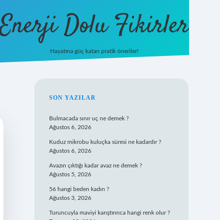
Enerji Dolu Fikirler
Hayatına güç katan pratik öneriler!
/
ilbet
ilbet.casino
ilbet.online
betexper
betexper.xyz
elexbet canlı
SIDEBAR
SON YAZILAR
Bulmacada sınır uç ne demek ?
Ağustos 6, 2026
Kuduz mikrobu kuluçka süresi ne kadardır ?
Ağustos 6, 2026
Avazın çıktığı kadar avaz ne demek ?
Ağustos 5, 2026
56 hangi beden kadın ?
Ağustos 3, 2026
Turuncuyla maviyi karıştırınca hangi renk olur ?