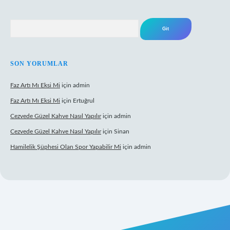
Arama
SON YORUMLAR
Faz Artı Mı Eksi Mi
için
admin
Faz Artı Mı Eksi Mi
için
Ertuğrul
Cezvede Güzel Kahve Nasıl Yapılır
için
admin
Cezvede Güzel Kahve Nasıl Yapılır
için
Sinan
Hamilelik Şüphesi Olan Spor Yapabilir Mi
için
admin
et canlı