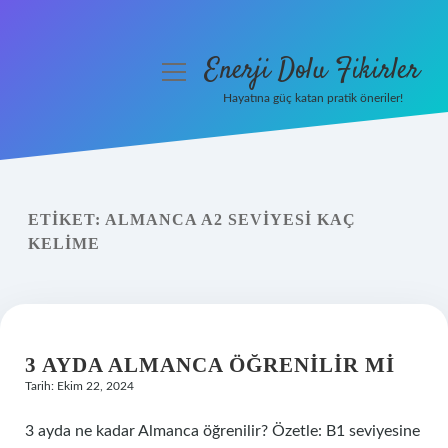
Enerji Dolu Fikirler
menüyü
aç
Hayatına güç katan pratik öneriler!
Anasayfa
Gizlilik Politikası
ETIKET:
ALMANCA A2 SEVIYESI KAÇ
Yasal Uyarı
KELIME
Hakkımızda
3 AYDA ALMANCA ÖĞRENILIR MI
Tarih: Ekim 22, 2024
3 ayda ne kadar Almanca öğrenilir? Özetle: B1 seviyesine