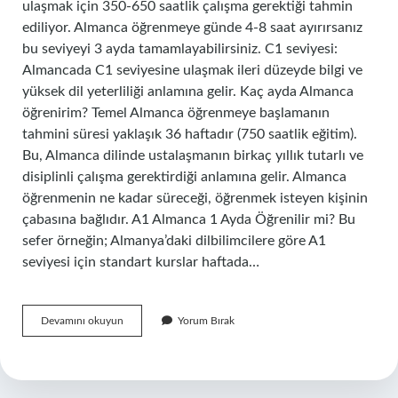
ulaşmak için 350-650 saatlik çalışma gerektiği tahmin
ediliyor. Almanca öğrenmeye günde 4-8 saat ayırırsanız
bu seviyeyi 3 ayda tamamlayabilirsiniz. C1 seviyesi:
Almancada C1 seviyesine ulaşmak ileri düzeyde bilgi ve
yüksek dil yeterliliği anlamına gelir. Kaç ayda Almanca
öğrenirim? Temel Almanca öğrenmeye başlamanın
tahmini süresi yaklaşık 36 haftadır (750 saatlik eğitim).
Bu, Almanca dilinde ustalaşmanın birkaç yıllık tutarlı ve
disiplinli çalışma gerektirdiği anlamına gelir. Almanca
öğrenmenin ne kadar süreceği, öğrenmek isteyen kişinin
çabasına bağlıdır. A1 Almanca 1 Ayda Öğrenilir mi? Bu
sefer örneğin; Almanya’daki dilbilimcilere göre A1
seviyesi için standart kurslar haftada…
3
Devamını okuyun
Yorum Bırak
Ayda
Almanca
Öğrenilir
Mi