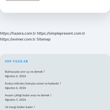
Yakılmasının
Toprakta
Yaşayan
Canlılar
Üzerindeki
Olumsuz
Etkileri
Neler
https://hazera.com.tr
https://simplepresent.com.tr
Olabilir
https://avimer.com.tr
Sitemap
SIDEBAR
SON YAZILAR
Bulmacada sınır uç ne demek ?
Ağustos 6, 2026
Kuduz mikrobu kuluçka süresi ne kadardır ?
Ağustos 6, 2026
Avazın çıktığı kadar avaz ne demek ?
Ağustos 5, 2026
56 hangi beden kadın ?