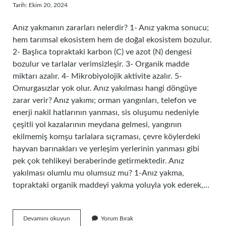
Tarih: Ekim 20, 2024
Anız yakmanın zararları nelerdir? 1- Anız yakma sonucu;
hem tarımsal ekosistem hem de doğal ekosistem bozulur.
2- Başlıca topraktaki karbon (C) ve azot (N) dengesi
bozulur ve tarlalar verimsizleşir. 3- Organik madde
miktarı azalır. 4- Mikrobiyolojik aktivite azalır. 5-
Omurgasızlar yok olur. Anız yakılması hangi döngüye
zarar verir? Anız yakımı; orman yangınları, telefon ve
enerji nakil hatlarının yanması, sis oluşumu nedeniyle
çeşitli yol kazalarının meydana gelmesi, yangının
ekilmemiş komşu tarlalara sıçraması, çevre köylerdeki
hayvan barınakları ve yerleşim yerlerinin yanması gibi
pek çok tehlikeyi beraberinde getirmektedir. Anız
yakılması olumlu mu olumsuz mu? 1-Anız yakma,
topraktaki organik maddeyi yakma yoluyla yok ederek,…
Anız
Devamını okuyun
Yorum Bırak