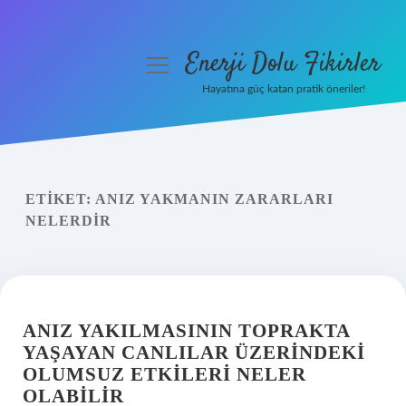
Enerji Dolu Fikirler
menüyü
aç
Hayatına güç katan pratik öneriler!
Anasayfa
Gizlilik Politikası
ETIKET:
ANIZ YAKMANIN ZARARLARI
Yasal Uyarı
NELERDIR
Hakkımızda
ANIZ YAKILMASININ TOPRAKTA
YAŞAYAN CANLILAR ÜZERINDEKI
OLUMSUZ ETKILERI NELER
OLABILIR