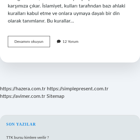
karşımıza çıkar. İslamiyet, kulları tarafından bazı ahlaki
kuralları kabul etme ve onlara uymaya dayalı bir din
olarak tanımlanır. Bu kurallar…
Görecenin
Devamını okuyun
12 Yorum
anlamı
nedir
https://hazera.com.tr
https://simplepresent.com.tr
https://avimer.com.tr
Sitemap
SIDEBAR
SON YAZILAR
TTK bursu kimlere verilir ?