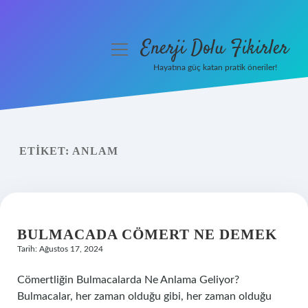
Enerji Dolu Fikirler
menüyü
aç
Hayatına güç katan pratik öneriler!
Anasayfa
Gizlilik Politikası
ETIKET:
ANLAM
Yasal Uyarı
Hakkımızda
BULMACADA CÖMERT NE DEMEK
Tarih: Ağustos 17, 2024
Cömertliğin Bulmacalarda Ne Anlama Geliyor?
Bulmacalar, her zaman olduğu gibi, her zaman olduğu