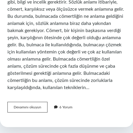
gibi, bilgi ve incelik gerektirir. Sözlük anlamı itibariyle,
cömert, karşılıksız veya ölçüsüzce vermek anlamına gelir.
Bu durumda, bulmacada cömertliğin ne anlama geldiğini
anlamak için, sözlük anlamına biraz daha yakından
bakmak gerekiyor. Cömert, bir kişinin başkasına verdiği
şeyin, karşılığının ötesinde çok değerli olduğu anlamına
gelir. Bu, bulmaca ile kullanıldığında, bulmacayı çözmek
için kullanılan yöntemin çok değerli ve çok az kullanılan
olması anlamına gelir. Bulmacada cömertliğin özel
anlamı, çözüm sürecinde çok fazla düşünme ve çaba
gösterilmesi gerektiği anlamına gelir. Bulmacadaki
cömertliğin bu anlamı, çözüm sürecinde zorluklarla
karşılaşıldığında, kullanılan tekniklerin…
Bulmacada
Devamını okuyun
6 Yorum
cömert
ne
demek