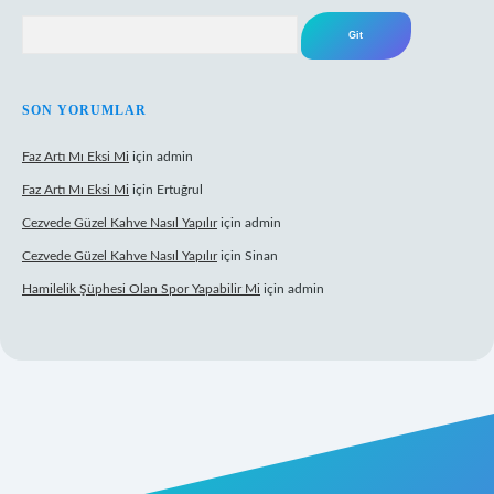
Arama
SON YORUMLAR
Faz Artı Mı Eksi Mi
için
admin
Faz Artı Mı Eksi Mi
için
Ertuğrul
Cezvede Güzel Kahve Nasıl Yapılır
için
admin
Cezvede Güzel Kahve Nasıl Yapılır
için
Sinan
Hamilelik Şüphesi Olan Spor Yapabilir Mi
için
admin
t canlı