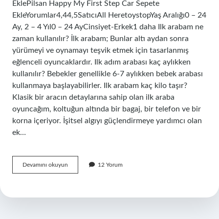
EklePilsan Happy My First Step Car Sepete
EkleYorumlar4,44,5SatıcıAll HeretoystopYaş Aralığı0 – 24
Ay, 2 – 4 Yıl0 – 24 AyCinsiyet-Erkek1 daha Ilk arabam ne
zaman kullanılır? İlk arabam; Bunlar altı aydan sonra
yürümeyi ve oynamayı teşvik etmek için tasarlanmış
eğlenceli oyuncaklardır. Ilk adım arabası kaç aylıkken
kullanılır? Bebekler genellikle 6-7 aylıkken bebek arabası
kullanmaya başlayabilirler. Ilk arabam kaç kilo taşır?
Klasik bir aracın detaylarına sahip olan ilk araba
oyuncağım, koltuğun altında bir bagaj, bir telefon ve bir
korna içeriyor. İşitsel algıyı güçlendirmeye yardımcı olan
ek…
Ilk
Devamını okuyun
12 Yorum
Arabam
Kac
Yasa
Kadar