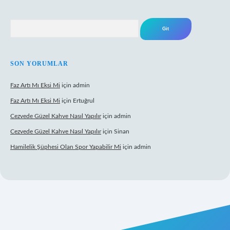
Arama
SON YORUMLAR
Faz Artı Mı Eksi Mi
için
admin
Faz Artı Mı Eksi Mi
için
Ertuğrul
Cezvede Güzel Kahve Nasıl Yapılır
için
admin
Cezvede Güzel Kahve Nasıl Yapılır
için
Sinan
Hamilelik Şüphesi Olan Spor Yapabilir Mi
için
admin
bet canlı