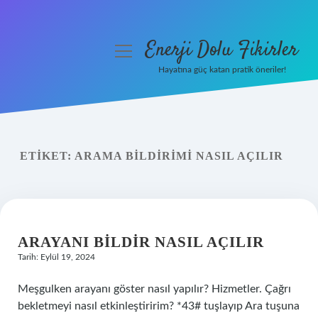
Enerji Dolu Fikirler
menüyü
aç
Hayatına güç katan pratik öneriler!
Anasayfa
Gizlilik Politikası
ETIKET:
ARAMA BILDIRIMI NASIL AÇILIR
Yasal Uyarı
Hakkımızda
ARAYANI BILDIR NASIL AÇILIR
Tarih: Eylül 19, 2024
Meşgulken arayanı göster nasıl yapılır? Hizmetler. Çağrı
bekletmeyi nasıl etkinleştiririm? *43# tuşlayıp Ara tuşuna