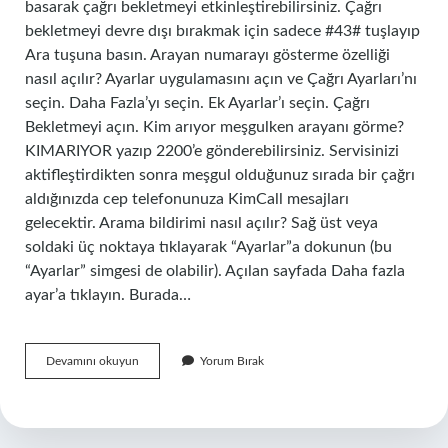
basarak çağrı bekletmeyi etkinleştirebilirsiniz. Çağrı
bekletmeyi devre dışı bırakmak için sadece #43# tuşlayıp
Ara tuşuna basın. Arayan numarayı gösterme özelliği
nasıl açılır? Ayarlar uygulamasını açın ve Çağrı Ayarları’nı
seçin. Daha Fazla’yı seçin. Ek Ayarlar’ı seçin. Çağrı
Bekletmeyi açın. Kim arıyor meşgulken arayanı görme?
KIMARIYOR yazıp 2200’e gönderebilirsiniz. Servisinizi
aktifleştirdikten sonra meşgul olduğunuz sırada bir çağrı
aldığınızda cep telefonunuza KimCall mesajları
gelecektir. Arama bildirimi nasıl açılır? Sağ üst veya
soldaki üç noktaya tıklayarak “Ayarlar”a dokunun (bu
“Ayarlar” simgesi de olabilir). Açılan sayfada Daha fazla
ayar’a tıklayın. Burada…
Arayanı
Devamını okuyun
Yorum Bırak
Bildir
Nasıl
Açılır