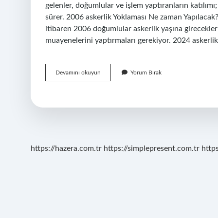
gelenler, doğumlular ve işlem yaptıranların katılımı; 
sürer. 2006 askerlik Yoklaması Ne zaman Yapılaca
itibaren 2006 doğumlular askerlik yaşına girecekler
muayenelerini yaptırmaları gerekiyor. 2024 askerli
2024
Devamını okuyun
Yorum Bırak
Askerlik
Yoklaması
Ne
Zaman
https://hazera.com.tr
https://simplepresent.com.tr
http