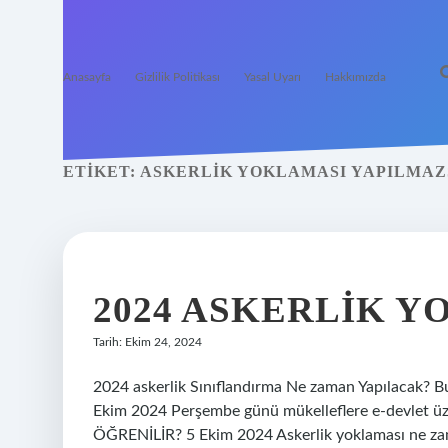
Anasayfa
Gizlilik Politikası
Yasal Uyarı
Hakkımızda
ETIKET:
ASKERLIK YOKLAMASI YAPILMAZ
2024 ASKERLIK 
Tarih: Ekim 24, 2024
2024 askerlik Sınıflandırma Ne zaman Yapılacak? Bu
Ekim 2024 Perşembe günü mükelleflere e-devlet 
ÖĞRENİLİR? 5 Ekim 2024 Askerlik yoklaması ne zam