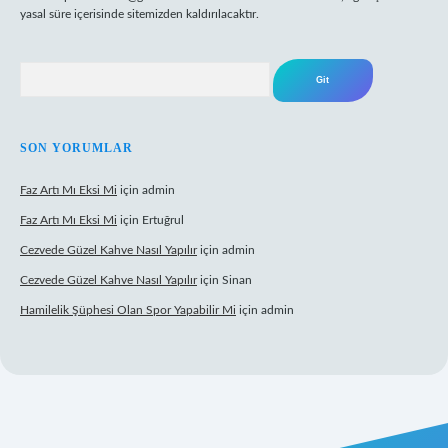
yasal süre içerisinde sitemizden kaldırılacaktır.
Arama
SON YORUMLAR
Faz Artı Mı Eksi Mi
için
admin
Faz Artı Mı Eksi Mi
için
Ertuğrul
Cezvede Güzel Kahve Nasıl Yapılır
için
admin
Cezvede Güzel Kahve Nasıl Yapılır
için
Sinan
Hamilelik Şüphesi Olan Spor Yapabilir Mi
için
admin
t canlı