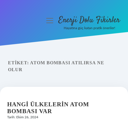
Enerji Dolu Fikirler
menüyü
aç
Hayatına güç katan pratik öneriler!
Anasayfa
Gizlilik Politikası
ETIKET:
ATOM BOMBASI ATILIRSA NE
Yasal Uyarı
OLUR
Hakkımızda
HANGI ÜLKELERIN ATOM
BOMBASI VAR
Tarih: Ekim 26, 2024