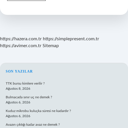
Veri
Sorumlusu
Tarafından
Aydınlatma
Yükümlülüğü
Ne
Zaman
Yerine
https://hazera.com.tr
https://simplepresent.com.tr
Getirilmelidir
https://avimer.com.tr
Sitemap
SIDEBAR
SON YAZILAR
TTK bursu kimlere verilir ?
Ağustos 8, 2026
Bulmacada sınır uç ne demek ?
Ağustos 6, 2026
Kuduz mikrobu kuluçka süresi ne kadardır ?
Ağustos 6, 2026
Avazın çıktığı kadar avaz ne demek ?