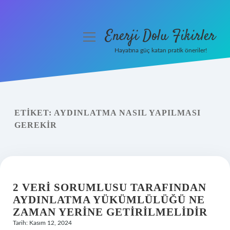
Enerji Dolu Fikirler
menüyü
aç
Hayatına güç katan pratik öneriler!
Anasayfa
Gizlilik Politikası
ETIKET:
AYDINLATMA NASIL YAPILMASI
Yasal Uyarı
GEREKIR
Hakkımızda
2 VERI SORUMLUSU TARAFINDAN
AYDINLATMA YÜKÜMLÜLÜĞÜ NE
ZAMAN YERINE GETIRILMELIDIR
Tarih: Kasım 12, 2024