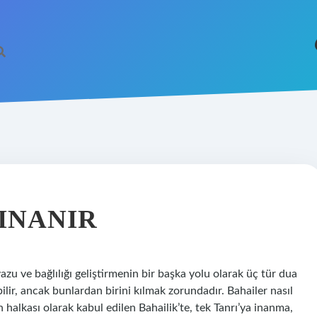
https://betci.co
 INANIR
azu ve bağlılığı geliştirmenin bir başka yolu olarak üç tür dua
ilir, ancak bunlardan birini kılmak zorundadır. Bahailer nasıl
 halkası olarak kabul edilen Bahailik’te, tek Tanrı’ya inanma,