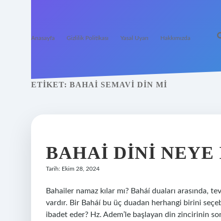
Anasayfa
Gizlilik Politikası
Yasal Uyarı
Hakkımızda
ETIKET:
BAHAI SEMAVI DIN MI
BAHAI DINI NEYE
Tarih: Ekim 28, 2024
Bahailer namaz kılar mı? Baháí duaları arasında, tev
vardır. Bir Baháí bu üç duadan herhangi birini seçeb
ibadet eder? Hz. Adem’le başlayan din zincirinin son