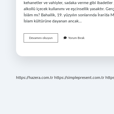
kehanetler ve vahiyler, sadaka verme gibi ibadetler 
alkollü içecek kullanımı ve eşcinsellik yasaktır. Ger
İslâm mı? Bahailik, 19. yüzyılın sonlarında İran’da 
İslam kültürüne dayanan ancak…
Bahai
Devamını okuyun
Yorum Bırak
Dini
Neye
Inanır
https://hazera.com.tr
https://simplepresent.com.tr
http