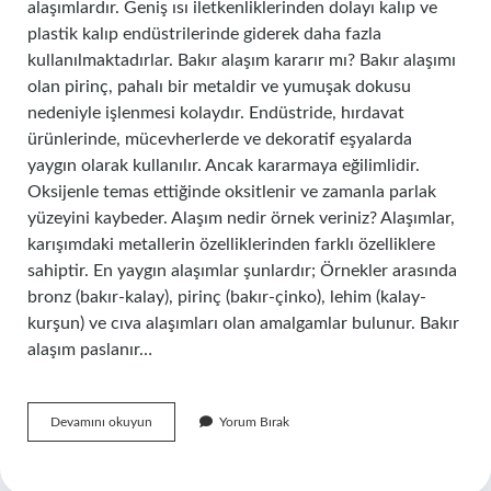
alaşımlardır. Geniş ısı iletkenliklerinden dolayı kalıp ve
plastik kalıp endüstrilerinde giderek daha fazla
kullanılmaktadırlar. Bakır alaşım kararır mı? Bakır alaşımı
olan pirinç, pahalı bir metaldir ve yumuşak dokusu
nedeniyle işlenmesi kolaydır. Endüstride, hırdavat
ürünlerinde, mücevherlerde ve dekoratif eşyalarda
yaygın olarak kullanılır. Ancak kararmaya eğilimlidir.
Oksijenle temas ettiğinde oksitlenir ve zamanla parlak
yüzeyini kaybeder. Alaşım nedir örnek veriniz? Alaşımlar,
karışımdaki metallerin özelliklerinden farklı özelliklere
sahiptir. En yaygın alaşımlar şunlardır; Örnekler arasında
bronz (bakır-kalay), pirinç (bakır-çinko), lehim (kalay-
kurşun) ve cıva alaşımları olan amalgamlar bulunur. Bakır
alaşım paslanır…
Bakır
Devamını okuyun
Yorum Bırak
Alaşımı
Ne
Demek