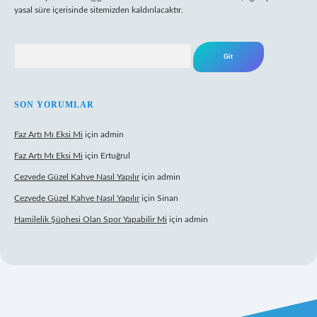
yasal süre içerisinde sitemizden kaldırılacaktır.
Arama
SON YORUMLAR
Faz Artı Mı Eksi Mi
için
admin
Faz Artı Mı Eksi Mi
için
Ertuğrul
Cezvede Güzel Kahve Nasıl Yapılır
için
admin
Cezvede Güzel Kahve Nasıl Yapılır
için
Sinan
Hamilelik Şüphesi Olan Spor Yapabilir Mi
için
admin
exbet canlı