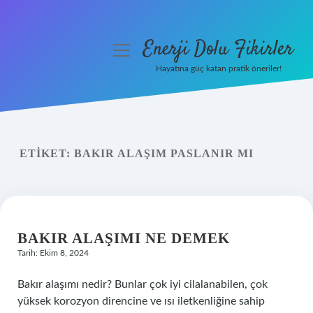
Enerji Dolu Fikirler
menüyü
aç
Hayatına güç katan pratik öneriler!
Anasayfa
Gizlilik Politikası
ETIKET:
BAKIR ALAŞIM PASLANIR MI
Yasal Uyarı
Hakkımızda
BAKIR ALAŞIMI NE DEMEK
Tarih: Ekim 8, 2024
Bakır alaşımı nedir? Bunlar çok iyi cilalanabilen, çok
yüksek korozyon direncine ve ısı iletkenliğine sahip