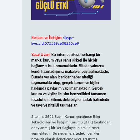
Reklam ve İletişim:
Skype:
live:.cid.575569c608265c69
Yasal Uyarı:
Bu internet sitesi, herhangi bir
marka, kurum veya şahıs şirketi ile hiçbir
bağlantısı bulunmamaktadır. Sitede yalnızca
kendi hazırladığımız makaleler paylaşılmaktadır.
Burada yer alan içerikler haber niteliği
taşımamakta olup, gerçek kurum ve kişiler
hakkında paylaşım yapılmamaktadır. Gerçek
kurum ve kişiler ile isim benzerlikleri tamamen
tesadüfidir. Sitemizdeki bilgiler taslak halindedir
ve tavsiye niteliği taşımazlar.
Sitemiz, 5651 Sayılı Kanun gereğince Bilgi
Teknolojileri ve İletişim Kurumu (BTK) tarafından
onaylanmış bir Yer Sağlayıcı olarak hizmet
vermektedir. Bu nedenle, sitedeki içerikleri
proaktif olarak denetleme veya araştırma