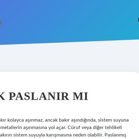
https://betci.co
K PASLANIR MI
bakır kolayca aşınmaz, ancak bakır aşındığında, sistem suyuna
metallerin aşınmasına yol açar. Cüruf veya diğer tehlikeli
akırın sistem suyuyla karışmasına neden olabilir. Paslanmış