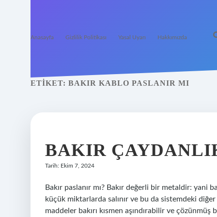
Anasayfa
Gizlilik Politikası
Yasal Uyarı
Hakkımızda
ETIKET:
BAKIR KABLO PASLANIR MI
BAKIR ÇAYDANLI
Tarih: Ekim 7, 2024
Bakır paslanır mı? Bakır değerli bir metaldir: yani 
küçük miktarlarda salınır ve bu da sistemdeki diğer 
maddeler bakırı kısmen aşındırabilir ve çözünmüş b