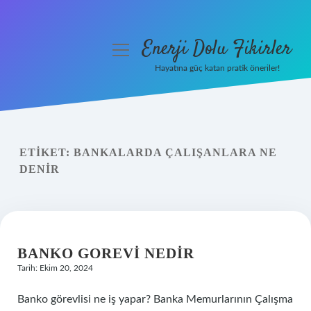
Enerji Dolu Fikirler
menüyü
aç
Hayatına güç katan pratik öneriler!
Anasayfa
Gizlilik Politikası
ETIKET:
BANKALARDA ÇALIŞANLARA NE
Yasal Uyarı
DENIR
Hakkımızda
BANKO GOREVI NEDIR
Tarih: Ekim 20, 2024
Banko görevlisi ne iş yapar? Banka Memurlarının Çalışma