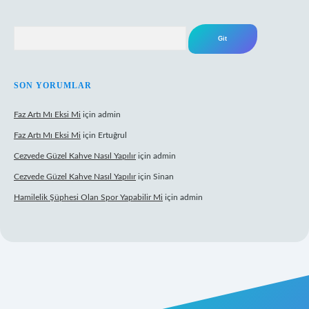
Arama
SON YORUMLAR
Faz Artı Mı Eksi Mi
için
admin
Faz Artı Mı Eksi Mi
için
Ertuğrul
Cezvede Güzel Kahve Nasıl Yapılır
için
admin
Cezvede Güzel Kahve Nasıl Yapılır
için
Sinan
Hamilelik Şüphesi Olan Spor Yapabilir Mi
için
admin
et canlı