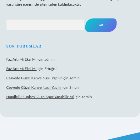
yasal süre içerisinde sitemizden kaldırılacaktır.
Arama
SON YORUMLAR
Faz Artı Mı Eksi Mi
için
admin
Faz Artı Mı Eksi Mi
için
Ertuğrul
Cezvede Güzel Kahve Nasıl Yapılır
için
admin
Cezvede Güzel Kahve Nasıl Yapılır
için
Sinan
Hamilelik Şüphesi Olan Spor Yapabilir Mi
için
admin
xbet canlı