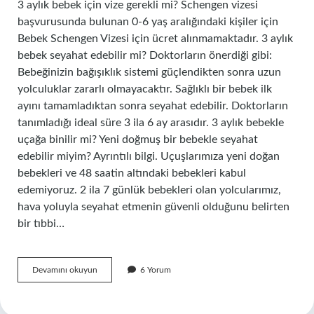
3 aylık bebek için vize gerekli mi? Schengen vizesi
başvurusunda bulunan 0-6 yaş aralığındaki kişiler için
Bebek Schengen Vizesi için ücret alınmamaktadır. 3 aylık
bebek seyahat edebilir mi? Doktorların önerdiği gibi:
Bebeğinizin bağışıklık sistemi güçlendikten sonra uzun
yolculuklar zararlı olmayacaktır. Sağlıklı bir bebek ilk
ayını tamamladıktan sonra seyahat edebilir. Doktorların
tanımladığı ideal süre 3 ila 6 ay arasıdır. 3 aylık bebekle
uçağa binilir mi? Yeni doğmuş bir bebekle seyahat
edebilir miyim? Ayrıntılı bilgi. Uçuşlarımıza yeni doğan
bebekleri ve 48 saatin altındaki bebekleri kabul
edemiyoruz. 2 ila 7 günlük bebekleri olan yolcularımız,
hava yoluyla seyahat etmenin güvenli olduğunu belirten
bir tıbbi…
3
Devamını okuyun
6 Yorum
Aylık
Bebek
Yurt