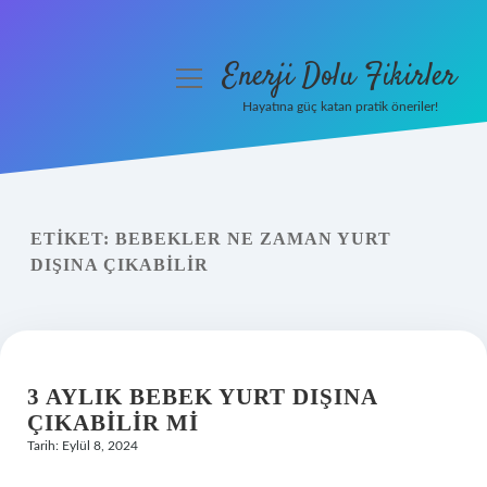
Enerji Dolu Fikirler
menüyü
aç
Hayatına güç katan pratik öneriler!
Anasayfa
Gizlilik Politikası
ETIKET:
BEBEKLER NE ZAMAN YURT
Yasal Uyarı
DIŞINA ÇIKABILIR
Hakkımızda
3 AYLIK BEBEK YURT DIŞINA
ÇIKABILIR MI
Tarih: Eylül 8, 2024