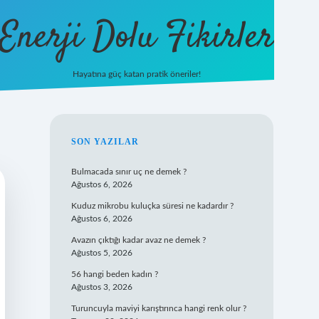
Enerji Dolu Fikirler
Hayatına güç katan pratik öneriler!
/
ilbet
ilbet.casino
ilbet.online
betexper
betexper.xyz
elexbet canlı
SIDEBAR
SON YAZILAR
Bulmacada sınır uç ne demek ?
Ağustos 6, 2026
Kuduz mikrobu kuluçka süresi ne kadardır ?
Ağustos 6, 2026
Avazın çıktığı kadar avaz ne demek ?
Ağustos 5, 2026
56 hangi beden kadın ?
Ağustos 3, 2026
Turuncuyla maviyi karıştırınca hangi renk olur ?