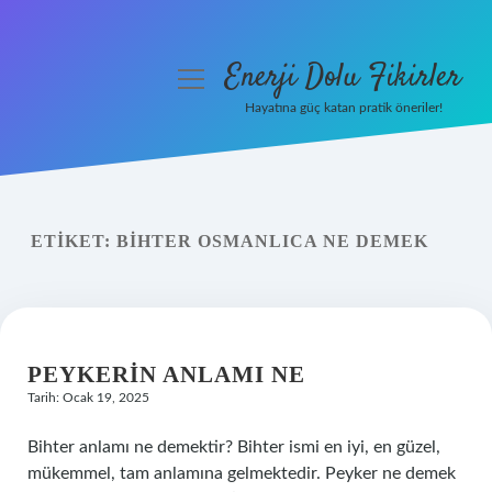
Enerji Dolu Fikirler
menüyü
aç
Hayatına güç katan pratik öneriler!
Anasayfa
Gizlilik Politikası
ETIKET:
BIHTER OSMANLICA NE DEMEK
Yasal Uyarı
Hakkımızda
PEYKERIN ANLAMI NE
Tarih: Ocak 19, 2025
Bihter anlamı ne demektir? Bihter ismi en iyi, en güzel,
mükemmel, tam anlamına gelmektedir. Peyker ne demek