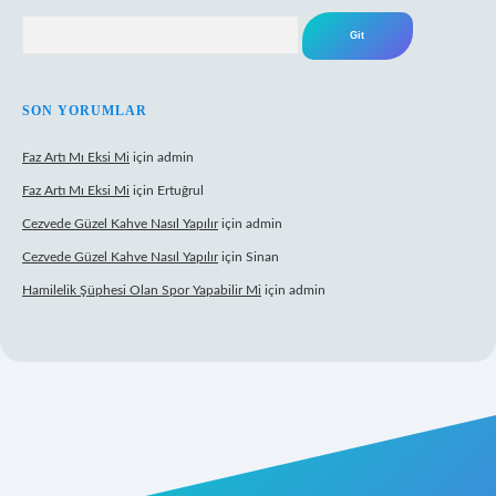
Arama
SON YORUMLAR
Faz Artı Mı Eksi Mi
için
admin
Faz Artı Mı Eksi Mi
için
Ertuğrul
Cezvede Güzel Kahve Nasıl Yapılır
için
admin
Cezvede Güzel Kahve Nasıl Yapılır
için
Sinan
Hamilelik Şüphesi Olan Spor Yapabilir Mi
için
admin
t canlı