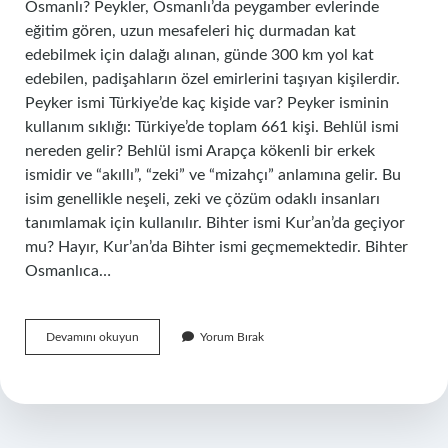
Osmanlı? Peykler, Osmanlı’da peygamber evlerinde
eğitim gören, uzun mesafeleri hiç durmadan kat
edebilmek için dalağı alınan, günde 300 km yol kat
edebilen, padişahların özel emirlerini taşıyan kişilerdir.
Peyker ismi Türkiye’de kaç kişide var? Peyker isminin
kullanım sıklığı: Türkiye’de toplam 661 kişi. Behlül ismi
nereden gelir? Behlül ismi Arapça kökenli bir erkek
ismidir ve “akıllı”, “zeki” ve “mizahçı” anlamına gelir. Bu
isim genellikle neşeli, zeki ve çözüm odaklı insanları
tanımlamak için kullanılır. Bihter ismi Kur’an’da geçiyor
mu? Hayır, Kur’an’da Bihter ismi geçmemektedir. Bihter
Osmanlıca…
Peykerin
Devamını okuyun
Yorum Bırak
Anlamı
Ne