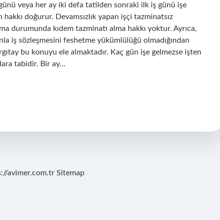
ünü veya her ay iki defa tatilden sonraki ilk iş günü işe
ih hakkı doğurur. Devamsızlık yapan işçi tazminatsız
rılma durumunda kıdem tazminatı alma hakkı yoktur. Ayrıca,
ışanla iş sözleşmesini feshetme yükümlülüğü olmadığından
argıtay bu konuyu ele almaktadır. Kaç gün işe gelmezse işten
lara tabidir. Bir ay…
s://avimer.com.tr
Sitemap