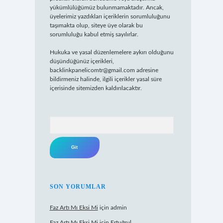
yükümlülüğümüz bulunmamaktadır. Ancak,
üyelerimiz yazdıkları içeriklerin sorumluluğunu
taşımakta olup, siteye üye olarak bu
sorumluluğu kabul etmiş sayılırlar.
Hukuka ve yasal düzenlemelere aykırı olduğunu
düşündüğünüz içerikleri,
backlinkpanelicomtr@gmail.com
adresine
bildirmeniz halinde, ilgili içerikler yasal süre
içerisinde sitemizden kaldırılacaktır.
Arama
SON YORUMLAR
Faz Artı Mı Eksi Mi
için
admin
Faz Artı Mı Eksi Mi
için
Ertuğrul