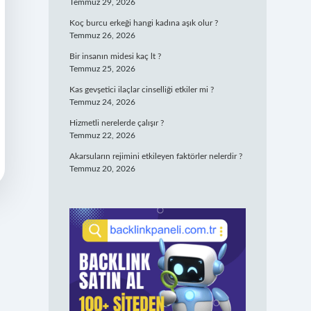
Temmuz 29, 2026
Koç burcu erkeği hangi kadına aşık olur ?
Temmuz 26, 2026
Bir insanın midesi kaç lt ?
Temmuz 25, 2026
Kas gevşetici ilaçlar cinselliği etkiler mi ?
Temmuz 24, 2026
Hizmetli nerelerde çalışır ?
Temmuz 22, 2026
Akarsuların rejimini etkileyen faktörler nelerdir ?
Temmuz 20, 2026