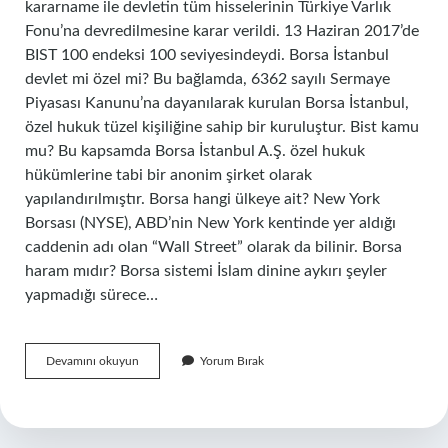
kararname ile devletin tüm hisselerinin Türkiye Varlık
Fonu’na devredilmesine karar verildi. 13 Haziran 2017’de
BIST 100 endeksi 100 seviyesindeydi. Borsa İstanbul
devlet mi özel mi? Bu bağlamda, 6362 sayılı Sermaye
Piyasası Kanunu’na dayanılarak kurulan Borsa İstanbul,
özel hukuk tüzel kişiliğine sahip bir kuruluştur. Bist kamu
mu? Bu kapsamda Borsa İstanbul A.Ş. özel hukuk
hükümlerine tabi bir anonim şirket olarak
yapılandırılmıştır. Borsa hangi ülkeye ait? New York
Borsası (NYSE), ABD’nin New York kentinde yer aldığı
caddenin adı olan “Wall Street” olarak da bilinir. Borsa
haram mıdır? Borsa sistemi İslam dinine aykırı şeyler
yapmadığı sürece…
Bi̇St
Devamını okuyun
Yorum Bırak
Özel
Mi
Devlet
Mi