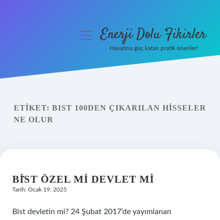
Enerji Dolu Fikirler
menüyü
aç
Hayatına güç katan pratik öneriler!
Anasayfa
Gizlilik Politikası
ETIKET:
BIST 100DEN ÇIKARILAN HISSELER
Yasal Uyarı
NE OLUR
Hakkımızda
BİST ÖZEL MI DEVLET MI
Tarih: Ocak 19, 2025
Bist devletin mi? 24 Şubat 2017’de yayımlanan