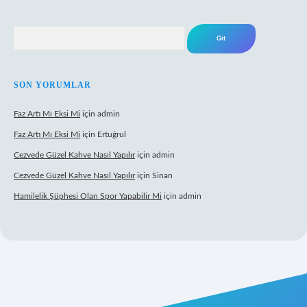
Arama
SON YORUMLAR
Faz Artı Mı Eksi Mi
için
admin
Faz Artı Mı Eksi Mi
için
Ertuğrul
Cezvede Güzel Kahve Nasıl Yapılır
için
admin
Cezvede Güzel Kahve Nasıl Yapılır
için
Sinan
Hamilelik Şüphesi Olan Spor Yapabilir Mi
için
admin
t canlı