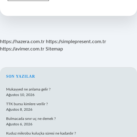
Runner
2049
Joe
Gerçek
Mi
https://hazera.com.tr
https://simplepresent.com.tr
https://avimer.com.tr
Sitemap
SIDEBAR
SON YAZILAR
Mukayyed ne anlama gelir ?
Ağustos 10, 2026
TTK bursu kimlere verilir ?
Ağustos 8, 2026
Bulmacada sınır uç ne demek ?
Ağustos 6, 2026
Kuduz mikrobu kuluçka süresi ne kadardır ?