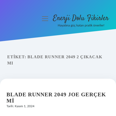
Enerji Dolu Fikirler
menüyü
aç
Hayatına güç katan pratik öneriler!
Anasayfa
Gizlilik Politikası
ETIKET:
BLADE RUNNER 2049 2 ÇIKACAK
Yasal Uyarı
MI
Hakkımızda
BLADE RUNNER 2049 JOE GERÇEK
MI
Tarih: Kasım 1, 2024