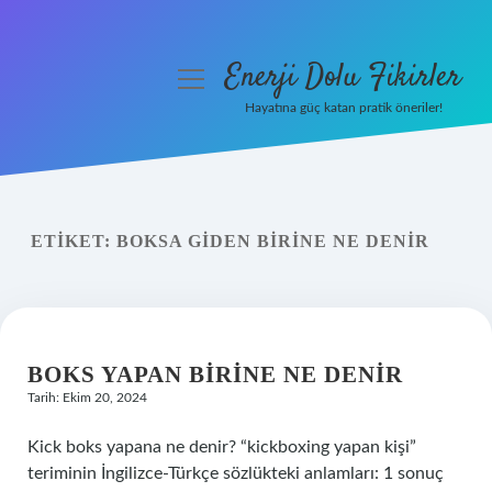
Enerji Dolu Fikirler
menüyü
aç
Hayatına güç katan pratik öneriler!
Anasayfa
Gizlilik Politikası
ETIKET:
BOKSA GIDEN BIRINE NE DENIR
Yasal Uyarı
Hakkımızda
BOKS YAPAN BIRINE NE DENIR
Tarih: Ekim 20, 2024
Kick boks yapana ne denir? “kickboxing yapan kişi”
teriminin İngilizce-Türkçe sözlükteki anlamları: 1 sonuç