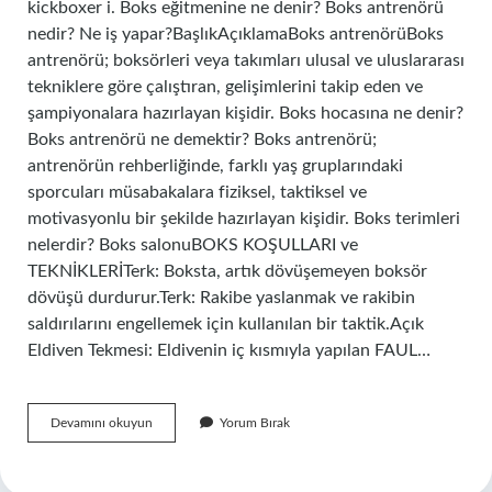
kickboxer i. Boks eğitmenine ne denir? Boks antrenörü
nedir? Ne iş yapar?BaşlıkAçıklamaBoks antrenörüBoks
antrenörü; boksörleri veya takımları ulusal ve uluslararası
tekniklere göre çalıştıran, gelişimlerini takip eden ve
şampiyonalara hazırlayan kişidir. Boks hocasına ne denir?
Boks antrenörü ne demektir? Boks antrenörü;
antrenörün rehberliğinde, farklı yaş gruplarındaki
sporcuları müsabakalara fiziksel, taktiksel ve
motivasyonlu bir şekilde hazırlayan kişidir. Boks terimleri
nelerdir? Boks salonuBOKS KOŞULLARI ve
TEKNİKLERİTerk: Boksta, artık dövüşemeyen boksör
dövüşü durdurur.Terk: Rakibe yaslanmak ve rakibin
saldırılarını engellemek için kullanılan bir taktik.Açık
Eldiven Tekmesi: Eldivenin iç kısmıyla yapılan FAUL…
Boks
Devamını okuyun
Yorum Bırak
Yapan
Birine
Ne