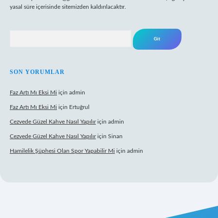
yasal süre içerisinde sitemizden kaldırılacaktır.
Arama
SON YORUMLAR
Faz Artı Mı Eksi Mi
için
admin
Faz Artı Mı Eksi Mi
için
Ertuğrul
Cezvede Güzel Kahve Nasıl Yapılır
için
admin
Cezvede Güzel Kahve Nasıl Yapılır
için
Sinan
Hamilelik Şüphesi Olan Spor Yapabilir Mi
için
admin
et canlı