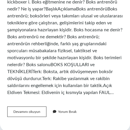
kickboxer i. Boks eğitmenine ne denir? Boks antrenörü
nedir? Ne iş yapar?BaşlıkAçıklamaBoks antrenörüBoks
antrenörü; boksörleri veya takımları ulusal ve uluslararası
tekniklere göre çalıştıran, gelişimlerini takip eden ve
şampiyonalara hazırlayan kişidir. Boks hocasına ne denir?
Boks antrenörü ne demektir? Boks antrenörü;
antrenörün rehberliğinde, farklı yaş gruplarındaki
sporcuları müsabakalara fiziksel, taktiksel ve
motivasyonlu bir şekilde hazırlayan kişidir. Boks terimleri
nelerdir? Boks salonuBOKS KOŞULLARI ve
TEKNİKLERİTerk: Boksta, artık dövüşemeyen boksör
dövüşü durdurur.Terk: Rakibe yaslanmak ve rakibin
saldırılarını engellemek için kullanılan bir taktik.Açık
Eldiven Tekmesi: Eldivenin iç kısmıyla yapılan FAUL…
Boks
Devamını okuyun
Yorum Bırak
Yapan
Birine
Ne