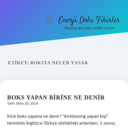
Enerji Dolu Fikirler
menüyü
aç
Hayatına güç katan pratik öneriler!
Anasayfa
Gizlilik Politikası
ETIKET:
BOKSTA NELER YASAK
Yasal Uyarı
Hakkımızda
BOKS YAPAN BIRINE NE DENIR
Tarih: Ekim 20, 2024
Kick boks yapana ne denir? “kickboxing yapan kişi”
teriminin İngilizce-Türkçe sözlükteki anlamları: 1 sonuç