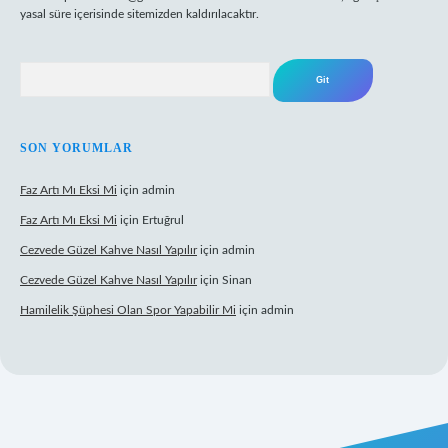
yasal süre içerisinde sitemizden kaldırılacaktır.
Arama
SON YORUMLAR
Faz Artı Mı Eksi Mi
için
admin
Faz Artı Mı Eksi Mi
için
Ertuğrul
Cezvede Güzel Kahve Nasıl Yapılır
için
admin
Cezvede Güzel Kahve Nasıl Yapılır
için
Sinan
Hamilelik Şüphesi Olan Spor Yapabilir Mi
için
admin
t canlı