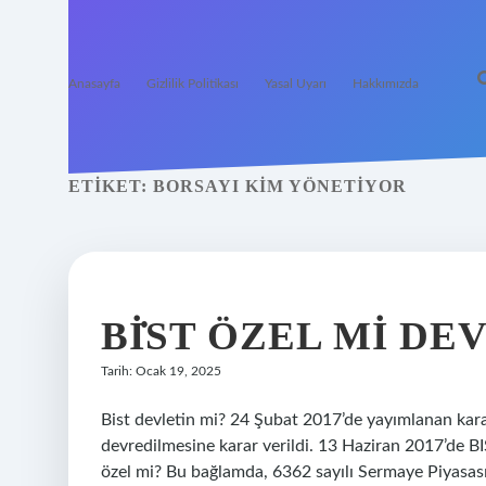
Anasayfa
Gizlilik Politikası
Yasal Uyarı
Hakkımızda
ETIKET:
BORSAYI KIM YÖNETIYOR
BİST ÖZEL MI DE
Tarih: Ocak 19, 2025
Bist devletin mi? 24 Şubat 2017’de yayımlanan kara
devredilmesine karar verildi. 13 Haziran 2017’de B
özel mi? Bu bağlamda, 6362 sayılı Sermaye Piyasas