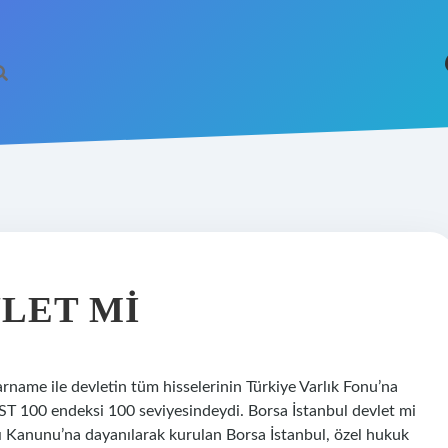
ht
VLET MI
rname ile devletin tüm hisselerinin Türkiye Varlık Fonu’na
IST 100 endeksi 100 seviyesindeydi. Borsa İstanbul devlet mi
ı Kanunu’na dayanılarak kurulan Borsa İstanbul, özel hukuk