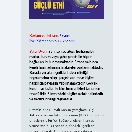
Reklam ve İletişim:
Skype:
live:.cid.575569c608265c69
Yasal Uyarı:
Bu internet sitesi, herhangi bir
marka, kurum veya şahıs şirketi ile hiçbir
bağlantısı bulunmamaktadır. Sitede yalnızca
kendi hazırladığımız makaleler paylaşılmaktadır.
Burada yer alan içerikler haber niteliği
taşımamakta olup, gerçek kurum ve kişiler
hakkında paylaşım yapılmamaktadır. Gerçek
kurum ve kişiler ile isim benzerlikleri tamamen
tesadüfidir. Sitemizdeki bilgiler taslak halindedir
ve tavsiye niteliği taşımazlar.
Sitemiz, 5651 Sayılı Kanun gereğince Bilgi
Teknolojileri ve İletişim Kurumu (BTK) tarafından
onaylanmış bir Yer Sağlayıcı olarak hizmet
vermektedir. Bu nedenle, sitedeki içerikleri
proaktif olarak denetleme veya araştırma