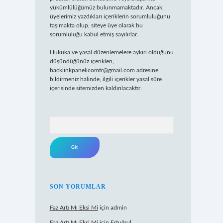
yükümlülüğümüz bulunmamaktadır. Ancak,
üyelerimiz yazdıkları içeriklerin sorumluluğunu
taşımakta olup, siteye üye olarak bu
sorumluluğu kabul etmiş sayılırlar.
Hukuka ve yasal düzenlemelere aykırı olduğunu
düşündüğünüz içerikleri,
backlinkpanelicomtr@gmail.com
adresine
bildirmeniz halinde, ilgili içerikler yasal süre
içerisinde sitemizden kaldırılacaktır.
Arama
SON YORUMLAR
Faz Artı Mı Eksi Mi
için
admin
Faz Artı Mı Eksi Mi
için
Ertuğrul