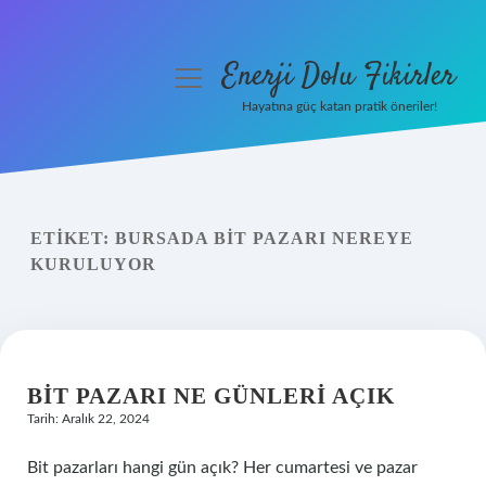
Enerji Dolu Fikirler
menüyü
aç
Hayatına güç katan pratik öneriler!
Anasayfa
Gizlilik Politikası
ETIKET:
BURSADA BIT PAZARI NEREYE
Yasal Uyarı
KURULUYOR
Hakkımızda
BIT PAZARI NE GÜNLERI AÇIK
Tarih: Aralık 22, 2024
Bit pazarları hangi gün açık? Her cumartesi ve pazar