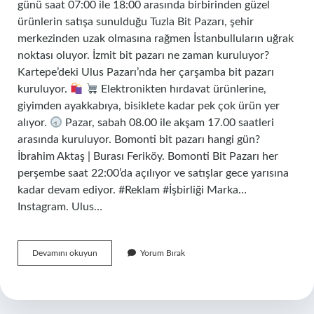
günü saat 07:00 ile 18:00 arasında birbirinden güzel
ürünlerin satışa sunulduğu Tuzla Bit Pazarı, şehir
merkezinden uzak olmasına rağmen İstanbulluların uğrak
noktası oluyor. İzmit bit pazarı ne zaman kuruluyor?
Kartepe’deki Ulus Pazarı’nda her çarşamba bit pazarı
kuruluyor.
Elektronikten hırdavat ürünlerine,
giyimden ayakkabıya, bisiklete kadar pek çok ürün yer
alıyor.
Pazar, sabah 08.00 ile akşam 17.00 saatleri
arasında kuruluyor. Bomonti bit pazarı hangi gün?
İbrahim Aktaş | Burası Feriköy. Bomonti Bit Pazarı her
perşembe saat 22:00’da açılıyor ve satışlar gece yarısına
kadar devam ediyor. #Reklam #İşbirliği Marka…
Instagram. Ulus…
Bit
Devamını okuyun
Yorum Bırak
Pazarı
Ne
Günleri
Açık