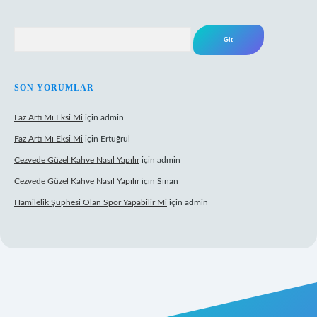
Arama
SON YORUMLAR
Faz Artı Mı Eksi Mi
için
admin
Faz Artı Mı Eksi Mi
için
Ertuğrul
Cezvede Güzel Kahve Nasıl Yapılır
için
admin
Cezvede Güzel Kahve Nasıl Yapılır
için
Sinan
Hamilelik Şüphesi Olan Spor Yapabilir Mi
için
admin
t canlı