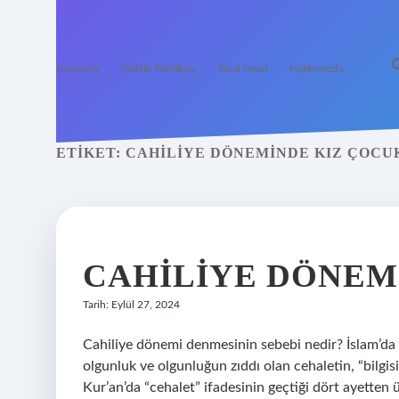
Anasayfa
Gizlilik Politikası
Yasal Uyarı
Hakkımızda
ETIKET:
CAHILIYE DÖNEMINDE KIZ ÇOC
CAHILIYE DÖNEMI
Tarih: Eylül 27, 2024
Cahiliye dönemi denmesinin sebebi nedir? İslam’da
olgunluk ve olgunluğun zıddı olan cehaletin, “bilgis
Kur’an’da “cehalet” ifadesinin geçtiği dört ayetten