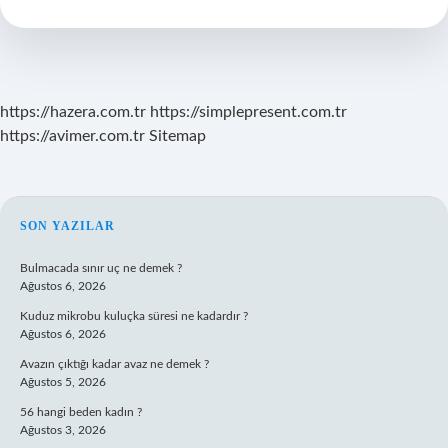
Ve
B
Noktaları
Arasında
Kalan
Parçaya
https://hazera.com.tr
https://simplepresent.com.tr
Ne
https://avimer.com.tr
Sitemap
Denir
SIDEBAR
SON YAZILAR
Bulmacada sınır uç ne demek ?
Ağustos 6, 2026
Kuduz mikrobu kuluçka süresi ne kadardır ?
Ağustos 6, 2026
Avazın çıktığı kadar avaz ne demek ?
Ağustos 5, 2026
56 hangi beden kadın ?
Ağustos 3, 2026