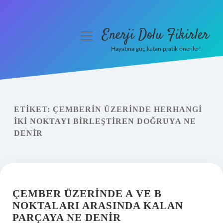
Enerji Dolu Fikirler
menüyü
aç
Hayatına güç katan pratik öneriler!
Anasayfa
Gizlilik Politikası
ETIKET:
ÇEMBERIN ÜZERINDE HERHANGI
Yasal Uyarı
IKI NOKTAYI BIRLEŞTIREN DOĞRUYA NE
DENIR
Hakkımızda
ÇEMBER ÜZERINDE A VE B
NOKTALARI ARASINDA KALAN
PARÇAYA NE DENIR