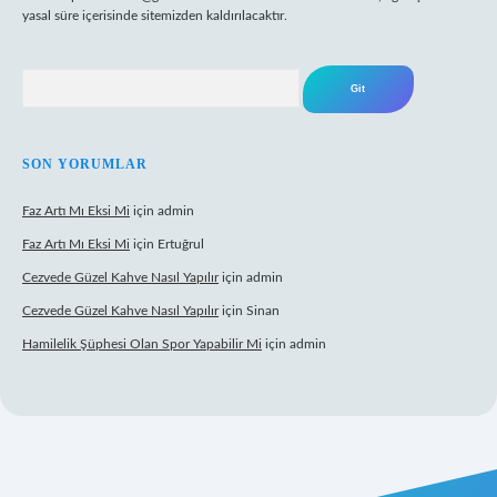
yasal süre içerisinde sitemizden kaldırılacaktır.
Arama
SON YORUMLAR
Faz Artı Mı Eksi Mi
için
admin
Faz Artı Mı Eksi Mi
için
Ertuğrul
Cezvede Güzel Kahve Nasıl Yapılır
için
admin
Cezvede Güzel Kahve Nasıl Yapılır
için
Sinan
Hamilelik Şüphesi Olan Spor Yapabilir Mi
için
admin
t canlı