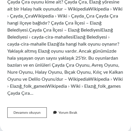
Çayda Çıra oyunu kime ait? Çayda Çıra, Elazığ yöresine
ait bir Halay halk oyunudur – WikipediaWikipedia › Wiki
› Çayda_ÇıraWikipedia › Wiki › Çayda_Çıra Çayda Çıra
hangi ilçeye bağlıdır? Çayda Çıra İlçesi – Elazığ
Belediyesi.Çayda Çıra İlçesi – Elazığ BelediyesiElazığ
Belediyesi › cayda-cira-mahallesiElazığ Belediyesi ›
cayda-cira-mahalle Elazığ’da hangi halk oyunu oynanır?
Yaklaşık altmış Elazığ oyunu vardır. Ancak günümüzde
hala yaşayan oyun sayısı yaklaşık 25’tir. Bu oyunlardan
bazıları ve en ünlüleri Çayda Çıra Oyunu, Avreş Oyunu,
Nure Oyunu, Halay Oyunu, Bıçak Oyunu, Kılıç ve Kalkan
Oyunu ve Delilo Oyunu’dur – WikipediaWikipedia › Wiki
› Elazığ_folk_gamesWikipedia › Wiki › Elazığ_folk_games
Çayda Çıra…
Çayda
Devamını okuyun
Yorum Bırak
Çıra
Nerenin
Halk