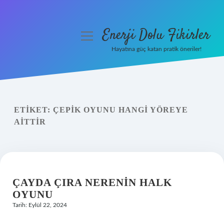
Enerji Dolu Fikirler
menüyü
aç
Hayatına güç katan pratik öneriler!
Anasayfa
Gizlilik Politikası
ETIKET:
ÇEPIK OYUNU HANGI YÖREYE
Yasal Uyarı
AITTIR
Hakkımızda
ÇAYDA ÇIRA NERENIN HALK
OYUNU
Tarih: Eylül 22, 2024