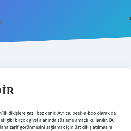
https://betci.co/
DIR
lik dikişlere gazlı bez denir. Ayrıca, peek-a-boo olarak da
lek gibi birçok giysi alanında süsleme amaçlı kullanılır. Bu
daha zarif görünmesini sağlamak için üst dikiş atılmasını