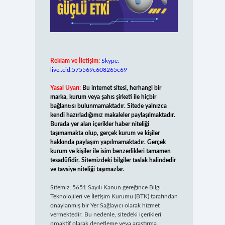
Reklam ve İletişim:
Skype:
live:.cid.575569c608265c69
Yasal Uyarı:
Bu internet sitesi, herhangi bir
marka, kurum veya şahıs şirketi ile hiçbir
bağlantısı bulunmamaktadır. Sitede yalnızca
kendi hazırladığımız makaleler paylaşılmaktadır.
Burada yer alan içerikler haber niteliği
taşımamakta olup, gerçek kurum ve kişiler
hakkında paylaşım yapılmamaktadır. Gerçek
kurum ve kişiler ile isim benzerlikleri tamamen
tesadüfidir. Sitemizdeki bilgiler taslak halindedir
ve tavsiye niteliği taşımazlar.
Sitemiz, 5651 Sayılı Kanun gereğince Bilgi
Teknolojileri ve İletişim Kurumu (BTK) tarafından
onaylanmış bir Yer Sağlayıcı olarak hizmet
vermektedir. Bu nedenle, sitedeki içerikleri
proaktif olarak denetleme veya araştırma