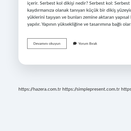
içerir. Serbest kol dikişi nedir? Serbest kol: Serbe
kaydırmanıza olanak tanıyan küçük bir dikiş yüzeyid
yüklerini taşıyan ve bunları zemine aktaran yapısa
yapılır. Yapının yüksekliğine ve tasarımına bağlı ol
Chima
Devamını okuyun
Yorum Bırak
Dikişi
Nedir
https://hazera.com.tr
https://simplepresent.com.tr
http