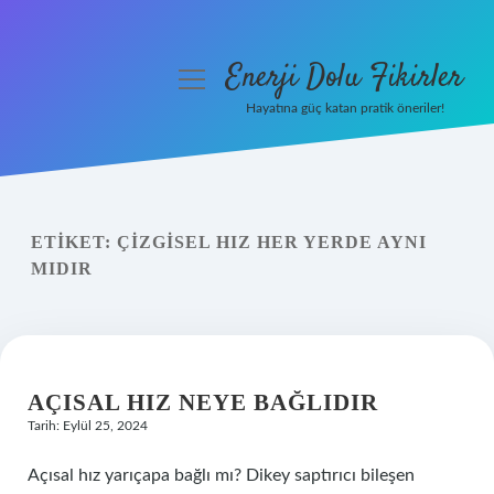
Enerji Dolu Fikirler
menüyü
aç
Hayatına güç katan pratik öneriler!
Anasayfa
Gizlilik Politikası
ETIKET:
ÇIZGISEL HIZ HER YERDE AYNI
Yasal Uyarı
MIDIR
Hakkımızda
AÇISAL HIZ NEYE BAĞLIDIR
Tarih: Eylül 25, 2024
Açısal hız yarıçapa bağlı mı? Dikey saptırıcı bileşen