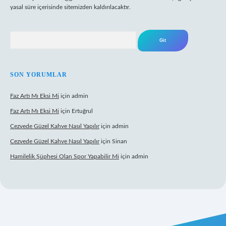
yasal süre içerisinde sitemizden kaldırılacaktır.
Arama
SON YORUMLAR
Faz Artı Mı Eksi Mi
için
admin
Faz Artı Mı Eksi Mi
için
Ertuğrul
Cezvede Güzel Kahve Nasıl Yapılır
için
admin
Cezvede Güzel Kahve Nasıl Yapılır
için
Sinan
Hamilelik Şüphesi Olan Spor Yapabilir Mi
için
admin
t canlı