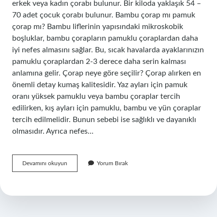
erkek veya kadın çorabı bulunur. Bir kiloda yaklaşık 54 –
70 adet çocuk çorabı bulunur. Bambu çorap mı pamuk
çorap mı? Bambu liflerinin yapısındaki mikroskobik
boşluklar, bambu çorapların pamuklu çoraplardan daha
iyi nefes almasını sağlar. Bu, sıcak havalarda ayaklarınızın
pamuklu çoraplardan 2-3 derece daha serin kalması
anlamına gelir. Çorap neye göre seçilir? Çorap alırken en
önemli detay kumaş kalitesidir. Yaz ayları için pamuk
oranı yüksek pamuklu veya bambu çoraplar tercih
edilirken, kış ayları için pamuklu, bambu ve yün çoraplar
tercih edilmelidir. Bunun sebebi ise sağlıklı ve dayanıklı
olmasıdır. Ayrıca nefes…
Çorap
Devamını okuyun
Yorum Bırak
Satarak
Para
Kazanılır
Mı