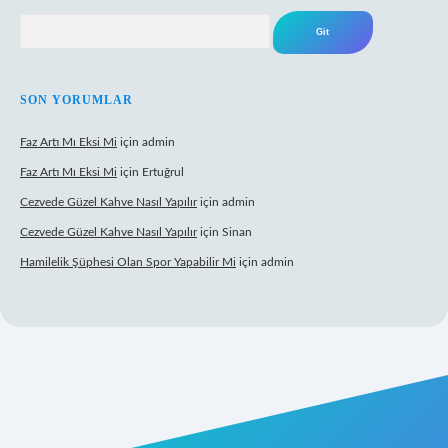
Arama
SON YORUMLAR
Faz Artı Mı Eksi Mi
için
admin
Faz Artı Mı Eksi Mi
için
Ertuğrul
Cezvede Güzel Kahve Nasıl Yapılır
için
admin
Cezvede Güzel Kahve Nasıl Yapılır
için
Sinan
Hamilelik Şüphesi Olan Spor Yapabilir Mi
için
admin
bet canlı