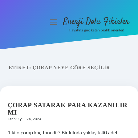
Enerji Dolu Fikirler
menüyü
aç
Hayatına güç katan pratik öneriler!
Anasayfa
Gizlilik Politikası
ETIKET:
ÇORAP NEYE GÖRE SEÇILIR
Yasal Uyarı
Hakkımızda
ÇORAP SATARAK PARA KAZANILIR
MI
Tarih: Eylül 24, 2024
1 kilo çorap kaç tanedir? Bir kiloda yaklaşık 40 adet