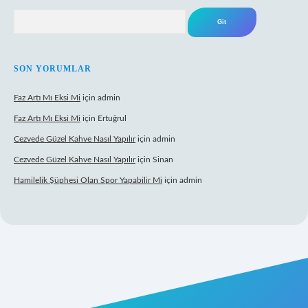
Arama
SON YORUMLAR
Faz Artı Mı Eksi Mi
için
admin
Faz Artı Mı Eksi Mi
için
Ertuğrul
Cezvede Güzel Kahve Nasıl Yapılır
için
admin
Cezvede Güzel Kahve Nasıl Yapılır
için
Sinan
Hamilelik Şüphesi Olan Spor Yapabilir Mi
için
admin
et canlı