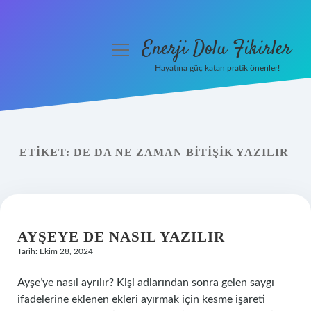
Enerji Dolu Fikirler
menüyü
aç
Hayatına güç katan pratik öneriler!
Anasayfa
Gizlilik Politikası
ETIKET:
DE DA NE ZAMAN BITIŞIK YAZILIR
Yasal Uyarı
Hakkımızda
AYŞEYE DE NASIL YAZILIR
Tarih: Ekim 28, 2024
Ayşe’ye nasıl ayrılır? Kişi adlarından sonra gelen saygı
ifadelerine eklenen ekleri ayırmak için kesme işareti