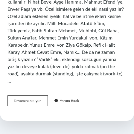
kullanılır: Nihat Bey’e, Ayşe Hanım’a, Mahmut Efendi’ye,
Enver Paşa’ya vb. Özel isimlere gelen de eki nasıl yazılır?
Özel adlara eklenen iyelik, hal ve belirtme ekleri kesme
işaretleri ile ayrılır: Milli Mücadele, Atatürk’üm,
Türkiyemiz, Fatih Sultan Mehmet, Muhibbi, Gül Baba,
Sultan Ana’lar, Mehmet Emin Yurdakul’ von, Kâzım
Karabekir, Yunus Emre, von Ziya Gökalp, Refik Halit
Karay, Ahmet Cevat Emre, Namık… De da ne zaman
bitişik yazılır? “Varlık” eki, eklendiği sözcüğün yanına
yazılır: deveye kulak (deve-de), yolda kalmak (on the
road), ayakta durmak (standing), işte çalışmak (work-te),
…
Ayşeye
Devamını okuyun
Yorum Bırak
De
Nasıl
Yazılır