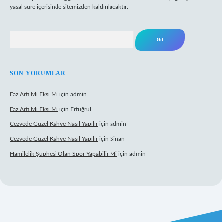
yasal süre içerisinde sitemizden kaldırılacaktır.
Arama
SON YORUMLAR
Faz Artı Mı Eksi Mi
için
admin
Faz Artı Mı Eksi Mi
için
Ertuğrul
Cezvede Güzel Kahve Nasıl Yapılır
için
admin
Cezvede Güzel Kahve Nasıl Yapılır
için
Sinan
Hamilelik Şüphesi Olan Spor Yapabilir Mi
için
admin
t canlı