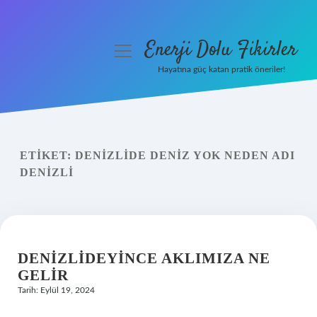
Enerji Dolu Fikirler
menüyü
aç
Hayatına güç katan pratik öneriler!
Anasayfa
Gizlilik Politikası
ETIKET:
DENIZLIDE DENIZ YOK NEDEN ADI
Yasal Uyarı
DENIZLI
Hakkımızda
DENIZLIDEYINCE AKLIMIZA NE
GELIR
Tarih: Eylül 19, 2024