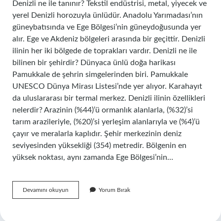
Denizli ne ile tanınır? Tekstil endüstrisi, metal, yiyecek ve
yerel Denizli horozuyla ünlüdür. Anadolu Yarımadası’nın
güneybatısında ve Ege Bölgesi’nin güneydoğusunda yer
alır. Ege ve Akdeniz bölgeleri arasında bir geçittir. Denizli
ilinin her iki bölgede de toprakları vardır. Denizli ne ile
bilinen bir şehirdir? Dünyaca ünlü doğa harikası
Pamukkale de şehrin simgelerinden biri. Pamukkale
UNESCO Dünya Mirası Listesi’nde yer alıyor. Karahayıt
da uluslararası bir termal merkez. Denizli ilinin özellikleri
nelerdir? Arazinin (%44)’ü ormanlık alanlarla, (%32)’si
tarım arazileriyle, (%20)’si yerleşim alanlarıyla ve (%4)’ü
çayır ve meralarla kaplıdır. Şehir merkezinin deniz
seviyesinden yüksekliği (354) metredir. Bölgenin en
yüksek noktası, aynı zamanda Ege Bölgesi’nin…
Denizlideyince
Devamını okuyun
Yorum Bırak
Aklımıza
Ne
Gelir