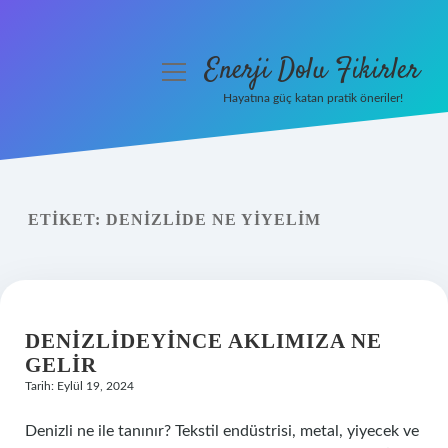
Enerji Dolu Fikirler
menüyü
aç
Hayatına güç katan pratik öneriler!
Anasayfa
Gizlilik Politikası
ETIKET:
DENIZLIDE NE YIYELIM
Yasal Uyarı
Hakkımızda
DENIZLIDEYINCE AKLIMIZA NE
GELIR
Tarih: Eylül 19, 2024
Denizli ne ile tanınır? Tekstil endüstrisi, metal, yiyecek ve