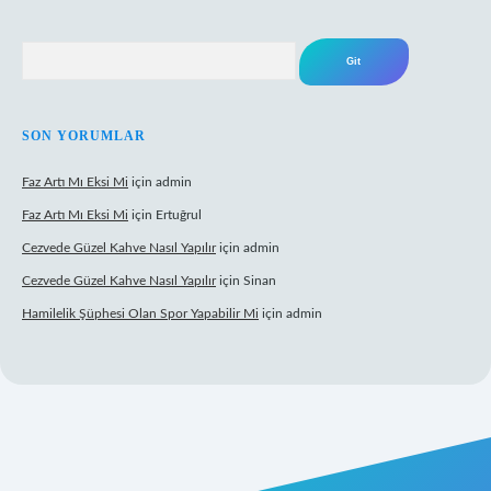
Arama
SON YORUMLAR
Faz Artı Mı Eksi Mi
için
admin
Faz Artı Mı Eksi Mi
için
Ertuğrul
Cezvede Güzel Kahve Nasıl Yapılır
için
admin
Cezvede Güzel Kahve Nasıl Yapılır
için
Sinan
Hamilelik Şüphesi Olan Spor Yapabilir Mi
için
admin
t canlı