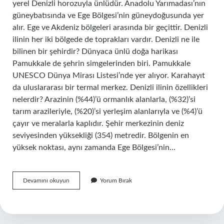
yerel Denizli horozuyla ünlüdür. Anadolu Yarımadası’nın
güneybatısında ve Ege Bölgesi’nin güneydoğusunda yer
alır. Ege ve Akdeniz bölgeleri arasında bir geçittir. Denizli
ilinin her iki bölgede de toprakları vardır. Denizli ne ile
bilinen bir şehirdir? Dünyaca ünlü doğa harikası
Pamukkale de şehrin simgelerinden biri. Pamukkale
UNESCO Dünya Mirası Listesi’nde yer alıyor. Karahayıt
da uluslararası bir termal merkez. Denizli ilinin özellikleri
nelerdir? Arazinin (%44)’ü ormanlık alanlarla, (%32)’si
tarım arazileriyle, (%20)’si yerleşim alanlarıyla ve (%4)’ü
çayır ve meralarla kaplıdır. Şehir merkezinin deniz
seviyesinden yüksekliği (354) metredir. Bölgenin en
yüksek noktası, aynı zamanda Ege Bölgesi’nin…
Denizlideyince
Devamını okuyun
Yorum Bırak
Aklımıza
Ne
Gelir