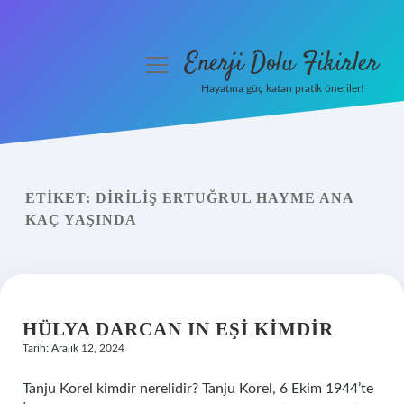
Enerji Dolu Fikirler
menüyü
aç
Hayatına güç katan pratik öneriler!
Anasayfa
Gizlilik Politikası
ETIKET:
DIRILIŞ ERTUĞRUL HAYME ANA
Yasal Uyarı
KAÇ YAŞINDA
Hakkımızda
HÜLYA DARCAN IN EŞI KIMDIR
Tarih: Aralık 12, 2024
Tanju Korel kimdir nerelidir? Tanju Korel, 6 Ekim 1944’te