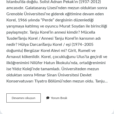
İstanbul’da doğdu. Solist Adnan Pekak’ın (1937-2012)
amcasıdır. Galatasaray Lisesi’nden mezun olduktan sonra
Grenoble Üniversitesi’ne giderek eğitimine devam eden
Korel, 1966 yılında “Perde” dergisinin düzenlediği
yarışmaya katılmış ve oyuncu Murat Soydan ile birinciliği
paylaşmıştır. Tanju Korel’in annesi kimdir? Mücella
TusderTanju Korel / Annesi Tanju Korel’in karısının adı
nedir? Hülya DarcanTanju Korel / eşi (1974–2005
doğumlu) Bergüzar Korel Alevi mi? Girit, Rumeli ve
Arnavut kökenlidir. Korel, çocukluğunu Ulus’ta geçirdi ve
ilköğrenimini Nilüfer Hatun İlkokulu’nda, ortaöğrenimini
ise Yıldız Koleji’nde tamamladı. Üniversiteden mezun
olduktan sonra Mimar Sinan Üniversitesi Devlet
Konservatuvarı Tiyatro Bölümü’nden mezun oldu. Tanju…
Hülya
Devamını okuyun
Yorum Bırak
Darcan
In
Eşi