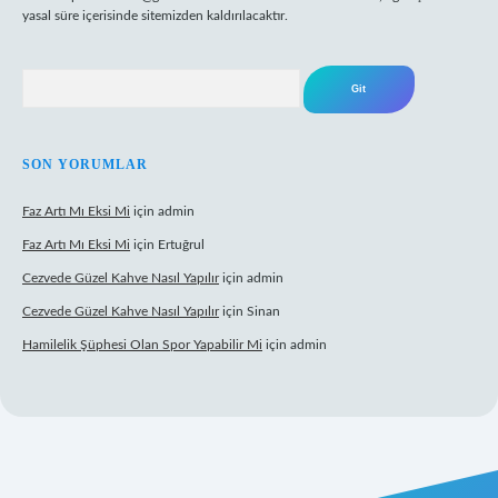
yasal süre içerisinde sitemizden kaldırılacaktır.
Arama
SON YORUMLAR
Faz Artı Mı Eksi Mi
için
admin
Faz Artı Mı Eksi Mi
için
Ertuğrul
Cezvede Güzel Kahve Nasıl Yapılır
için
admin
Cezvede Güzel Kahve Nasıl Yapılır
için
Sinan
Hamilelik Şüphesi Olan Spor Yapabilir Mi
için
admin
t canlı