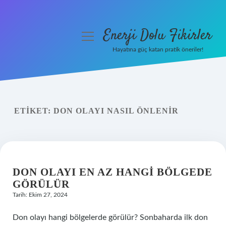
Enerji Dolu Fikirler
menüyü
aç
Hayatına güç katan pratik öneriler!
Anasayfa
Gizlilik Politikası
ETIKET:
DON OLAYI NASIL ÖNLENIR
Yasal Uyarı
Hakkımızda
DON OLAYI EN AZ HANGI BÖLGEDE
GÖRÜLÜR
Tarih: Ekim 27, 2024
Don olayı hangi bölgelerde görülür? Sonbaharda ilk don