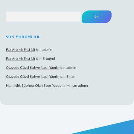
Arama
SON YORUMLAR
Faz Artı Mı Eksi Mi
için
admin
Faz Artı Mı Eksi Mi
için
Ertuğrul
Cezvede Güzel Kahve Nasıl Yapılır
için
admin
Cezvede Güzel Kahve Nasıl Yapılır
için
Sinan
Hamilelik Şüphesi Olan Spor Yapabilir Mi
için
admin
t canlı