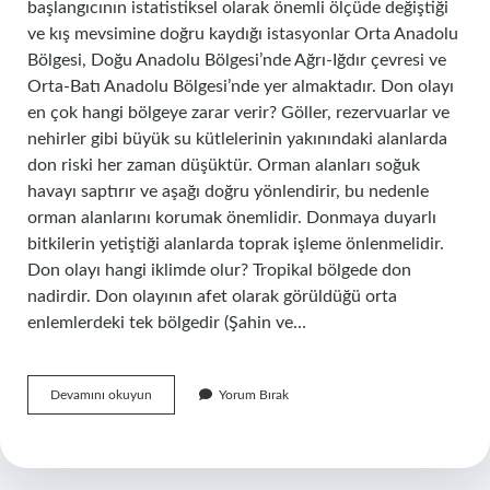
başlangıcının istatistiksel olarak önemli ölçüde değiştiği
ve kış mevsimine doğru kaydığı istasyonlar Orta Anadolu
Bölgesi, Doğu Anadolu Bölgesi’nde Ağrı-Iğdır çevresi ve
Orta-Batı Anadolu Bölgesi’nde yer almaktadır. Don olayı
en çok hangi bölgeye zarar verir? Göller, rezervuarlar ve
nehirler gibi büyük su kütlelerinin yakınındaki alanlarda
don riski her zaman düşüktür. Orman alanları soğuk
havayı saptırır ve aşağı doğru yönlendirir, bu nedenle
orman alanlarını korumak önemlidir. Donmaya duyarlı
bitkilerin yetiştiği alanlarda toprak işleme önlenmelidir.
Don olayı hangi iklimde olur? Tropikal bölgede don
nadirdir. Don olayının afet olarak görüldüğü orta
enlemlerdeki tek bölgedir (Şahin ve…
Don
Devamını okuyun
Yorum Bırak
Olayı
En
Az
Hangi